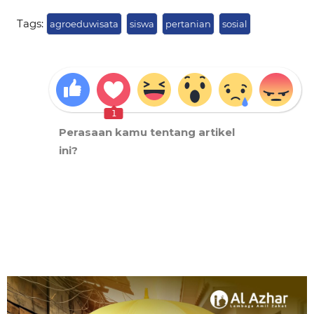
Tags:
agroeduwisata
siswa
pertanian
sosial
1
Perasaan kamu tentang artikel
ini?