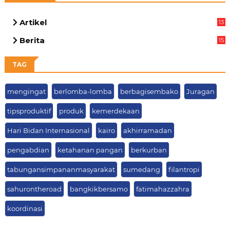
Artikel
13
05
Berita
15
63
TAG
mengingat
berlomba-lomba
berbagisembako
Juragan
tipsproduktif
produk
kemerdekaan
Hari Bidan Internasional
kairo
akhirramadan
pengabdian
ketahanan pangan
berkurban
tabungansimpananmasyarakat
sumedang
filantropi
sahurontheroad
bangkikbersamo
fatimahazzahra
koordinasi