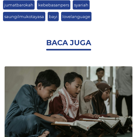
jumatbarokah
kebebasanpers
syariah
saungilmukotayasa
bayi
lovelanguage
BACA JUGA