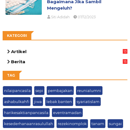
Bagaimana Jika Sambil
Mengeluh?
Siti Adidah
07/12/2023
KATEGORI
Artikel
13
05
Berita
15
63
TAG
nilaipancasila
sepi
pembajakan
reunialumni
ashabulkahfi
jiwa
lebak banten
syariatislam
harikesaktianpancasila
eventramadan
kesederhanaanrasulullah
rezekinomplok
tanam
sungai