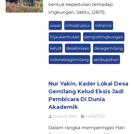
bentuk kepedulian terhadap
lingkungan, Sabtu, (28/11).
sosial
infrastruktur
infralink
hijaukanhutan
pengiatlingkungan
kelud
desabinaan
desagemilang
indonesiagemilang
seribupohon
Nur Yakin, Kader Lokal Desa
Gemilang Kelud Eksis Jadi
Pembicara Di Dunia
Akademik
Khaerun Nisa
24/06/2022
Dalam rangka memperingati Hari