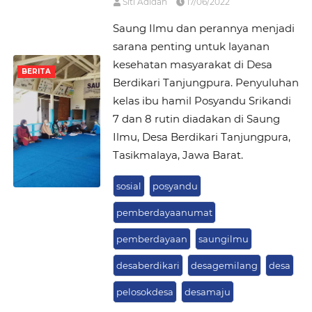
Siti Adidah
17/06/2022
Saung Ilmu dan perannya menjadi
sarana penting untuk layanan
kesehatan masyarakat di Desa
BERITA
Berdikari Tanjungpura. Penyuluhan
kelas ibu hamil Posyandu Srikandi
7 dan 8 rutin diadakan di Saung
Ilmu, Desa Berdikari Tanjungpura,
Tasikmalaya, Jawa Barat.
sosial
posyandu
pemberdayaanumat
pemberdayaan
saungilmu
desaberdikari
desagemilang
desa
pelosokdesa
desamaju