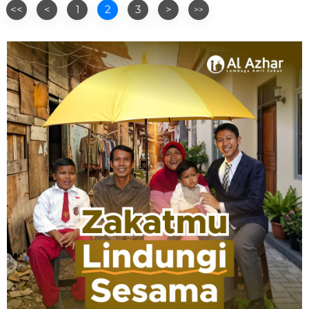
<<
<
1
2
3
>
>>