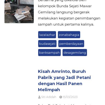
kelompok Bunda Sejati Mawar
Gemilang langsung bergerak
melakukan kegiatan penimbangan
sampah untuk pertama kalinya.
lazalazhar
zonabahagia
budasejati
pemberdayaan
banksampah
desagemilang
Kisah Amrinto, Buruh
Pabrik yang Jadi Petani
dengan Hasil Panen
Melimpah
Siti Adidah
15/03/2023