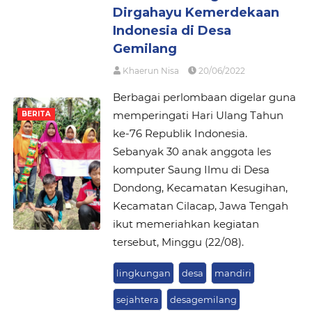
Dirgahayu Kemerdekaan
Indonesia di Desa
Gemilang
Khaerun Nisa
20/06/2022
Berbagai perlombaan digelar guna
memperingati Hari Ulang Tahun
BERITA
ke-76 Republik Indonesia.
Sebanyak 30 anak anggota les
komputer Saung Ilmu di Desa
Dondong, Kecamatan Kesugihan,
Kecamatan Cilacap, Jawa Tengah
ikut memeriahkan kegiatan
tersebut, Minggu (22/08).
lingkungan
desa
mandiri
sejahtera
desagemilang