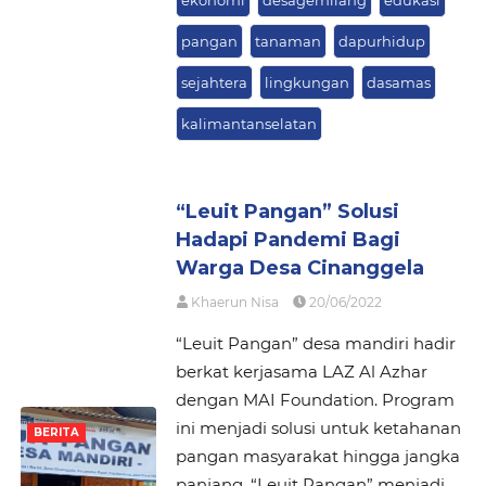
ekonomi
desagemilang
edukasi
pangan
tanaman
dapurhidup
sejahtera
lingkungan
dasamas
kalimantanselatan
“Leuit Pangan” Solusi
Hadapi Pandemi Bagi
Warga Desa Cinanggela
Khaerun Nisa
20/06/2022
“Leuit Pangan” desa mandiri hadir
berkat kerjasama LAZ Al Azhar
dengan MAI Foundation. Program
ini menjadi solusi untuk ketahanan
BERITA
pangan masyarakat hingga jangka
panjang. “Leuit Pangan” menjadi