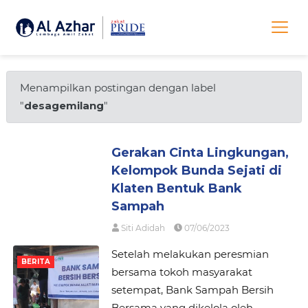
Menampilkan postingan dengan label
"
desagemilang
"
Gerakan Cinta Lingkungan,
Kelompok Bunda Sejati di
Klaten Bentuk Bank
Sampah
Siti Adidah
07/06/2023
Setelah melakukan peresmian
BERITA
bersama tokoh masyarakat
setempat, Bank Sampah Bersih
Bersama yang dikelola oleh