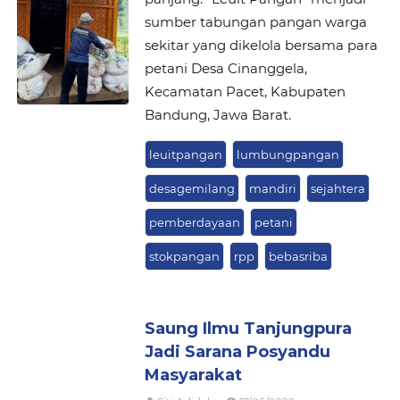
sumber tabungan pangan warga
sekitar yang dikelola bersama para
petani Desa Cinanggela,
Kecamatan Pacet, Kabupaten
Bandung, Jawa Barat.
leuitpangan
lumbungpangan
desagemilang
mandiri
sejahtera
pemberdayaan
petani
stokpangan
rpp
bebasriba
Saung Ilmu Tanjungpura
Jadi Sarana Posyandu
Masyarakat