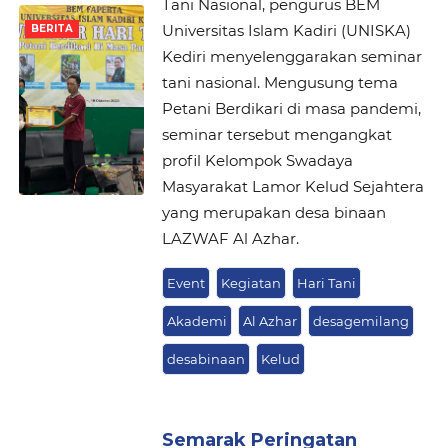
Tani Nasional, pengurus BEM
Universitas Islam Kadiri (UNISKA)
BERITA
Kediri menyelenggarakan seminar
tani nasional. Mengusung tema
Petani Berdikari di masa pandemi,
seminar tersebut mengangkat
profil Kelompok Swadaya
Masyarakat Lamor Kelud Sejahtera
yang merupakan desa binaan
LAZWAF Al Azhar.
Event
Kegiatan
Hari Tani
Akademi
Al Azhar
desagemilang
desabinaan
Kelud
Semarak Peringatan