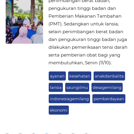
penimbangan berat badan,
pengukuran tinggi badan dan
Pemberian Makanan Tambahan
(PMT). Sedangkan untuk lansia,
selain penimbangan berat badan
dan pengukuran tinggi badan juga
dilakukan pemeriksaan tensi darah
serta pemberian obat bagi yang
membutuhkan, Senin (11/10).
ayanan
kesehatan
anakdanbalita
lansia
saungilmu
desagemilang
indonesiagemilang
pemberdayaan
ekonomi