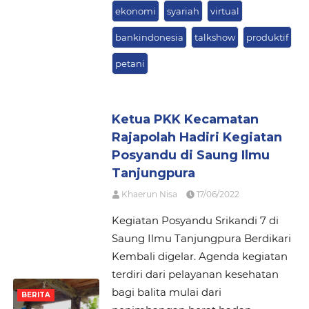
ekonomi
syariah
virtual
bankindonesia
talkshow
produktif
petani
Ketua PKK Kecamatan
Rajapolah Hadiri Kegiatan
Posyandu di Saung Ilmu
Tanjungpura
Khaerun Nisa
17/06/2022
Kegiatan Posyandu Srikandi 7 di
Saung Ilmu Tanjungpura Berdikari
Kembali digelar. Agenda kegiatan
terdiri dari pelayanan kesehatan
bagi balita mulai dari
BERITA