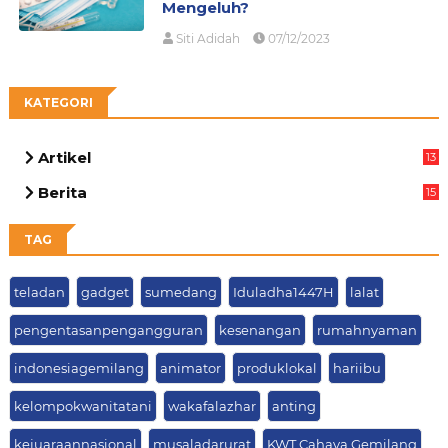
Mengeluh?
Siti Adidah
07/12/2023
KATEGORI
Artikel
13
05
Berita
15
63
TAG
teladan
gadget
sumedang
Iduladha1447H
lalat
pengentasanpengangguran
kesenangan
rumahnyaman
indonesiagemilang
animator
produklokal
hariibu
kelompokwanitatani
wakafalazhar
anting
kejuaraannasional
musaladarurat
KWT Cahaya Gemilang