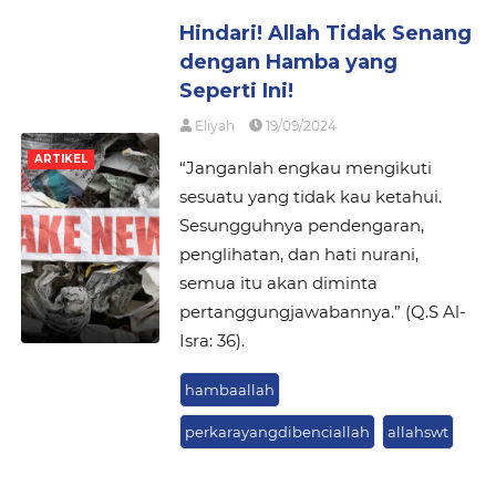
Hindari! Allah Tidak Senang
dengan Hamba yang
Seperti Ini!
Eliyah
19/09/2024
ARTIKEL
“Janganlah engkau mengikuti
sesuatu yang tidak kau ketahui.
Sesungguhnya pendengaran,
penglihatan, dan hati nurani,
semua itu akan diminta
pertanggungjawabannya.” (Q.S Al-
Isra: 36).
hambaallah
perkarayangdibenciallah
allahswt