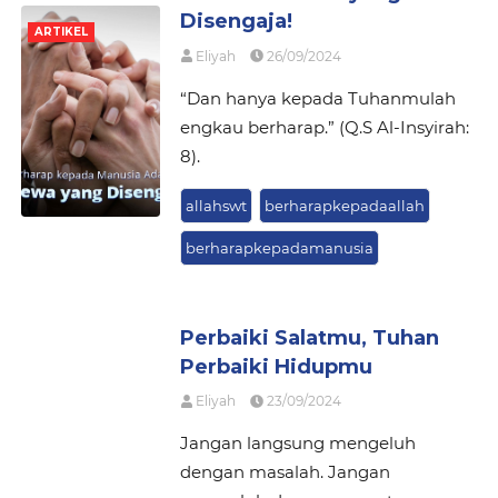
Disengaja!
ARTIKEL
Eliyah
26/09/2024
“Dan hanya kepada Tuhanmulah
engkau berharap.” (Q.S Al-Insyirah:
8).
allahswt
berharapkepadaallah
berharapkepadamanusia
Perbaiki Salatmu, Tuhan
Perbaiki Hidupmu
Eliyah
23/09/2024
Jangan langsung mengeluh
dengan masalah. Jangan