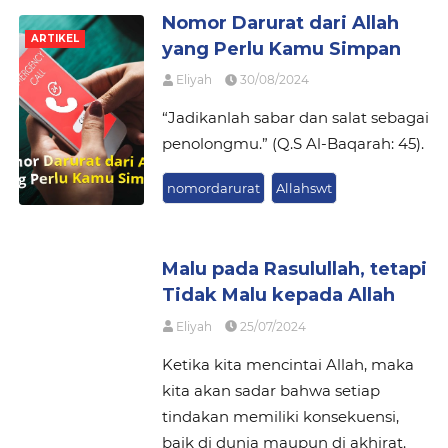
Nomor Darurat dari Allah
ARTIKEL
yang Perlu Kamu Simpan
Eliyah
30/08/2024
“Jadikanlah sabar dan salat sebagai
penolongmu.” (Q.S Al-Baqarah: 45).
nomordarurat
Allahswt
Malu pada Rasulullah, tetapi
Tidak Malu kepada Allah
Eliyah
25/07/2024
Ketika kita mencintai Allah, maka
kita akan sadar bahwa setiap
tindakan memiliki konsekuensi,
baik di dunia maupun di akhirat.