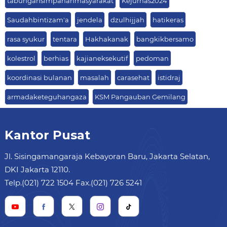
tabungansimpananmasyarakat
Kejurnas2024
Saudahbintizam'a
jendela
dzulhijjah
hatikeras
rasa syukur
tentara
Hakhakanak
bangkikbersamo
kolestrol
berhias
kajianeksekutif
pedoman
koordinasi bulanan
masalah
carasehat
istidraj
armadaketeguhangaza
KSM Pangauban Gemilang
Kantor Pusat
Jl. Sisingamangaraja Kebayoran Baru, Jakarta Selatan,
DKI Jakarta 12110.
Telp.(021) 722 1504 Fax.(021) 726 5241