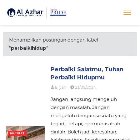
Menampilkan postingan dengan label
"
perbaikihidup
"
Perbaiki Salatmu, Tuhan
Perbaiki Hidupmu
Eliyah
23/09/2024
Jangan langsung mengeluh
dengan masalah. Jangan
mengeluh dengan sesuatu yang
terjadi. Tetapi, bermuhasabah
dirilah. Boleh jadi keresahan,
ARTIKEL
kekhawatiran, kesulitan yang kita