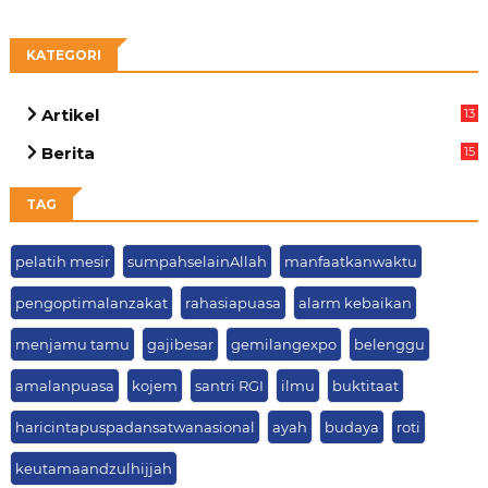
KATEGORI
Artikel
13
05
Berita
15
63
TAG
pelatih mesir
sumpahselainAllah
manfaatkanwaktu
pengoptimalanzakat
rahasiapuasa
alarm kebaikan
menjamu tamu
gajibesar
gemilangexpo
belenggu
amalanpuasa
kojem
santri RGI
ilmu
buktitaat
haricintapuspadansatwanasional
ayah
budaya
roti
keutamaandzulhijjah