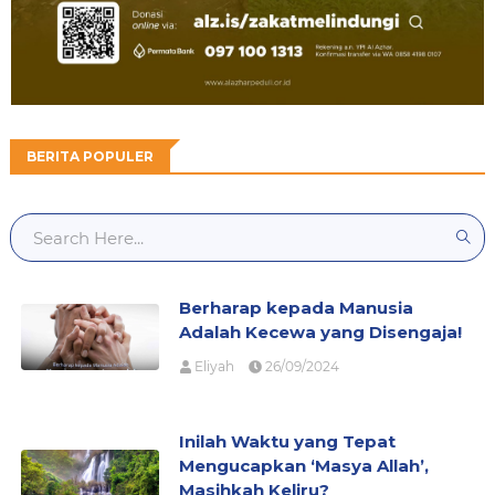
BERITA POPULER
Berharap kepada Manusia
Adalah Kecewa yang Disengaja!
Eliyah
26/09/2024
Inilah Waktu yang Tepat
Mengucapkan ‘Masya Allah’,
Masihkah Keliru?