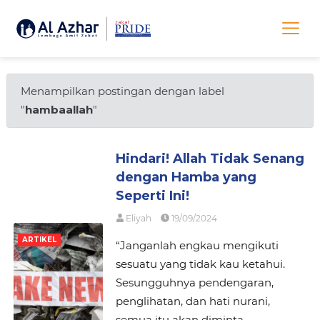
Menampilkan postingan dengan label
"
hambaallah
"
Hindari! Allah Tidak Senang
dengan Hamba yang
Seperti Ini!
Eliyah
19/09/2024
ARTIKEL
“Janganlah engkau mengikuti
sesuatu yang tidak kau ketahui.
Sesungguhnya pendengaran,
penglihatan, dan hati nurani,
semua itu akan diminta