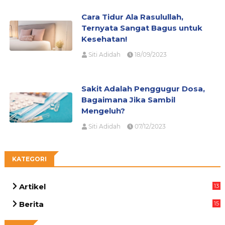
Cara Tidur Ala Rasulullah,
Ternyata Sangat Bagus untuk
Kesehatan!
Siti Adidah
18/09/2023
Sakit Adalah Penggugur Dosa,
Bagaimana Jika Sambil
Mengeluh?
Siti Adidah
07/12/2023
KATEGORI
Artikel
13
05
Berita
15
69