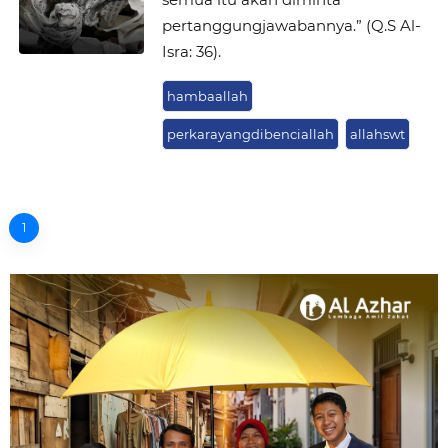
pertanggungjawabannya.” (Q.S Al-
Isra: 36).
hambaallah
perkarayangdibenciallah
allahswt
1