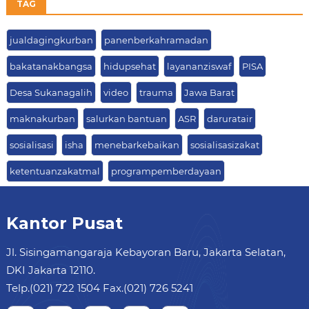
TAG
jualdagingkurban
panenberkahramadan
bakatanakbangsa
hidupsehat
layananziswaf
PISA
Desa Sukanagalih
video
trauma
Jawa Barat
maknakurban
salurkan bantuan
ASR
daruratair
sosialisasi
isha
menebarkebaikan
sosialisasizakat
ketentuanzakatmal
programpemberdayaan
Kantor Pusat
Jl. Sisingamangaraja Kebayoran Baru, Jakarta Selatan,
DKI Jakarta 12110.
Telp.(021) 722 1504 Fax.(021) 726 5241