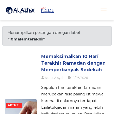
Menampilkan postingan dengan label
"
10malamterakhir
"
Memaksimalkan 10 Hari
Terakhir Ramadan dengan
Memperbanyak Sedekah
Nurul Aisyah
18/03/2026
Sepuluh hari terakhir Ramadan
merupakan fase paling istimewa
karena di dalamnya terdapat
ARTIKEL
Lailatulqadar, malam yang lebih
baik dari seribu bulan. Rasulullah