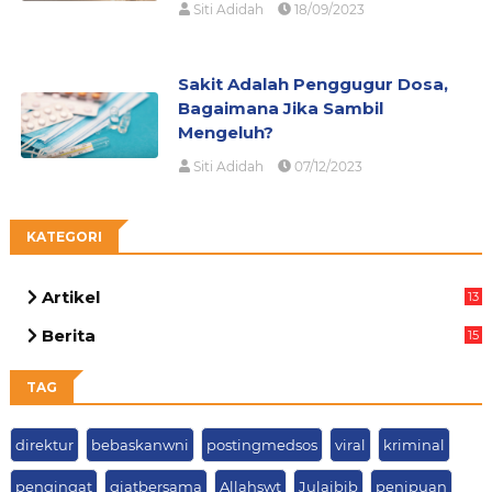
Siti Adidah
18/09/2023
Sakit Adalah Penggugur Dosa,
Bagaimana Jika Sambil
Mengeluh?
Siti Adidah
07/12/2023
KATEGORI
Artikel
13
01
Berita
15
63
TAG
direktur
bebaskanwni
postingmedsos
viral
kriminal
pengingat
giatbersama
Allahswt
Julaibib
penipuan