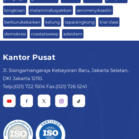
bingkisan
malamnisfusyakban
senimenyiksadiri
berburukebaikan
kalung
tapaisingkong
trial class
demokrasi
coastalsweep
adaislam
Kantor Pusat
Jl. Sisingamangaraja Kebayoran Baru, Jakarta Selatan,
DKI Jakarta 12110.
Telp.(021) 722 1504 Fax.(021) 726 5241