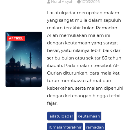
Nurul Aisyah
17/03/2026
Lailatulqadar merupakan malam
yang sangat mulia dalam sepuluh
malam terakhir bulan Ramadan.
Allah memuliakan malam ini
ARTIKEL
dengan keutamaan yang sangat
besar, yaitu nilainya lebih baik dari
seribu bulan atau sekitar 83 tahun
ibadah. Pada malam tersebut Al-
Qur’an diturunkan, para malaikat
turun membawa rahmat dan
keberkahan, serta malam dipenuhi
dengan ketenangan hingga terbit
fajar.
lailatulqadar
keutamaan
10malamterakhir
ramadan