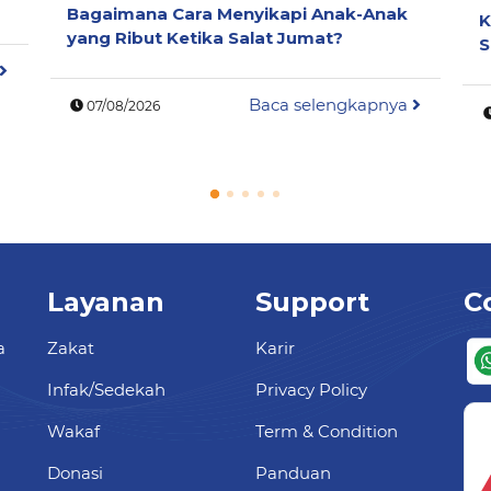
Bagaimana Cara Menyikapi Anak-Anak
K
yang Ribut Ketika Salat Jumat?
S
Baca selengkapnya
07/08/2026
Layanan
Support
C
a
Zakat
Karir
Infak/Sedekah
Privacy Policy
Wakaf
Term & Condition
Donasi
Panduan