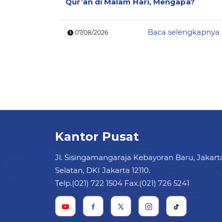
Qur’an di Malam Hari, Mengapa?
Baca selengkapnya
07/08/2026
Kantor Pusat
Jl. Sisingamangaraja Kebayoran Baru, Jakart
Selatan, DKI Jakarta 12110.
Telp.(021) 722 1504 Fax.(021) 726 5241