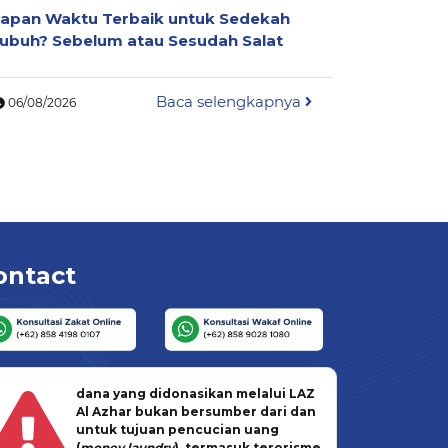
apan Waktu Terbaik untuk Sedekah
Mengapa 
ubuh? Sebelum atau Sesudah Salat
Dianggap
Islam
Baca selengkapnya
06/08/2026
06/08/202
ontact
dana yang didonasikan melalui LAZ
Al Azhar bukan bersumber dari dan
untuk tujuan pencucian uang
(
money laundry
), termasuk terorisme