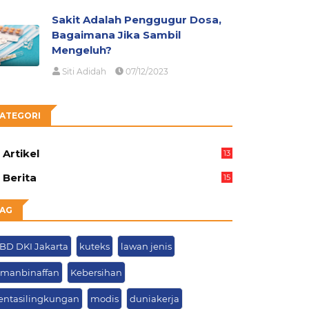
Sakit Adalah Penggugur Dosa,
Bagaimana Jika Sambil
Mengeluh?
Siti Adidah
07/12/2023
ATEGORI
Artikel
13
05
Berita
15
63
AG
BD DKI Jakarta
kuteks
lawan jenis
smanbinaffan
Kebersihan
ientasilingkungan
modis
duniakerja