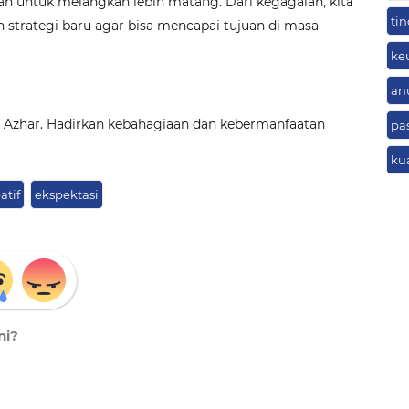
atan untuk melangkah lebih matang. Dari kegagalan, kita
tin
n strategi baru agar bisa mencapai tujuan di masa
ke
an
Al Azhar. Hadirkan kebahagiaan dan kebermanfaatan
pa
ku
atif
ekspektasi
ni?