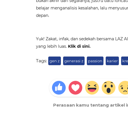
bukan akhir dari segalanya, justru batu lonc
belajar menganalisis kesalahan, lalu menyusu
depan.
Yuk! Zakat, infak, dan sedekah bersama LAZ 
yang lebih luas.
Klik di sini.
Tags:
gen z
generasi z
passion
karier
kre
Perasaan kamu tentang artikel i