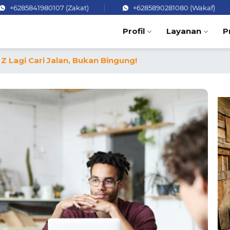
+6285841980107 (Zakat)
+6285890281080 (Wakaf)
Profil
Layanan
P
Z Lagi Cari Jalan, Bukan Bingung!