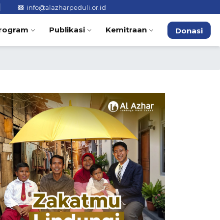
info@alazharpeduli.or.id
rogram
Publikasi
Kemitraan
Donasi