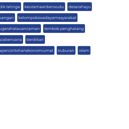
dik telinga
keutamaanberwudu
desarahayu
uangan
kelompokswadayamasyarakat
ugerahatauancaman
tembok penghalang
scabencana
berdikari
apercontohanekonomiumat
kuburan
islam