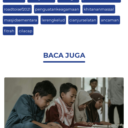
roadtoisef2021
penguatankeagamaan
khitananmassal
masjidsementara
lerengkelud
cianjurselatan
ancaman
fitrah
cilacap
BACA JUGA