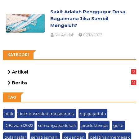
Sakit Adalah Penggugur Dosa,
Bagaimana Jika Sambil
Mengeluh?
Siti Adidah
07/12/2023
KATEGORI
Artikel
13
05
Berita
15
63
TAG
otak
distribusizakat'transparansi
ngajiajadulu
IGFaward2022
semangatsedekah
produktivitas
gelar
bulansafar
sehatjasmani
keuangan
pelatihanmemasak