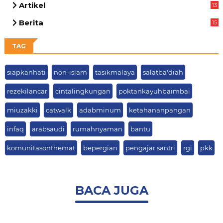
Artikel
13
03
Berita
15
63
TAG
siapkanhati
non-islam
tasikmalaya
salatba'diah
rezekilancar
cintalingkungan
poktankayuhbaimbai
miuzakki
catwalk
adabminum
ketahananpangan
infaq
arabsaudi
rumahnyaman
bantu
komunitasonthemat
bepergian
pengajar santri
rgi
pkk
BACA JUGA