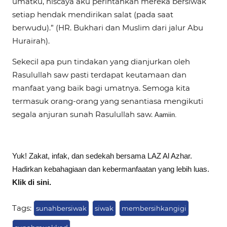
umatku, niscaya aku perintahkan mereka bersiwak
setiap hendak mendirikan salat (pada saat
berwudu).” (HR. Bukhari dan Muslim dari jalur Abu
Hurairah).
Sekecil apa pun tindakan yang dianjurkan oleh
Rasulullah saw pasti terdapat keutamaan dan
manfaat yang baik bagi umatnya. Semoga kita
termasuk orang-orang yang senantiasa mengikuti
segala anjuran sunah Rasulullah saw.
Aamiin.
Yuk! Zakat, infak, dan sedekah bersama LAZ Al Azhar.
Hadirkan kebahagiaan dan kebermanfaatan yang lebih luas.
Klik di sini.
Tags:
sunahbersiwak
siwak
membersihkangigi