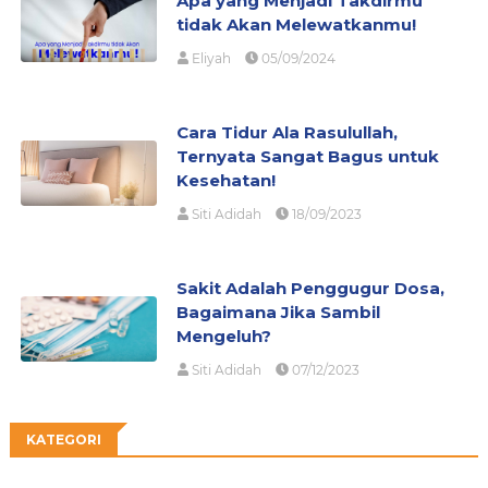
Apa yang Menjadi Takdirmu
tidak Akan Melewatkanmu!
Eliyah
05/09/2024
Cara Tidur Ala Rasulullah,
Ternyata Sangat Bagus untuk
Kesehatan!
Siti Adidah
18/09/2023
Sakit Adalah Penggugur Dosa,
Bagaimana Jika Sambil
Mengeluh?
Siti Adidah
07/12/2023
KATEGORI