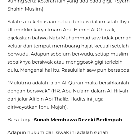
kuning serta kotoran lain yang ada pada gigi.” (Syarh
Shahih Muslim).
Salah satu kebiasaan beliau tertulis dalam kitab Ihya
Ulumiddin karya Imam Abu Hamid Al Ghazali,
dijelaskan bahwa Nabi Muhammad saw tidak pernah
keluar dari tempat membuang hajat kecuali setelah
berwudu. Adapun sebelum berwudu, setiap muslim
sebaiknya bersiwak atau menggosok gigi terlebih
dulu. Mengenai hal itu, Rasulullah saw pun bersabda:
"Mulutmu adalah jalan Al-Quran maka bersihkanlah
dengan bersiwak." (HR. Abu Nu'aim dalam Al-Hilyah
dari jalur Ali bin Abi Thalib. Hadits ini juga
diriwayatkan Ibnu Majah).
Baca Juga:
Sunah Membawa Rezeki Berlimpah
Adapun hukum dari siwak ini adalah sunah