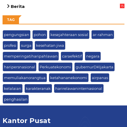
05
Berita
15
63
TAG
pengungsian
pohon
kesejahteraan sosial
ar-rahman
profesi
surga
kesehatan jiwa
memperingatiharipahlawan
caraefektif
negara
haripersnasional
Perkuatekonomi
gubernurDKIjakarta
memuliakanorangtua
ketahananekonomi
airpanas
kelalaian
karakteranak
harirelawaninternasional
penghasilan
Kantor Pusat