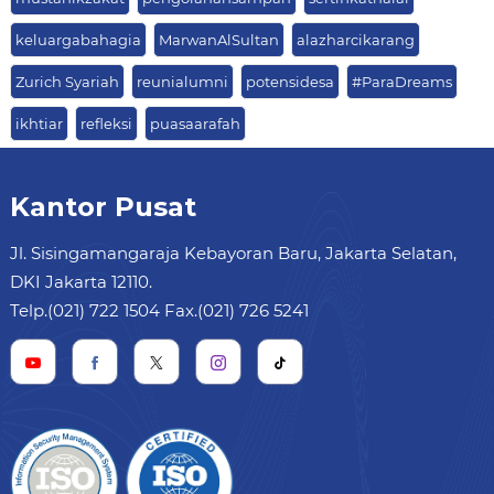
keluargabahagia
MarwanAlSultan
alazharcikarang
Zurich Syariah
reunialumni
potensidesa
#ParaDreams
ikhtiar
refleksi
puasaarafah
Kantor Pusat
Jl. Sisingamangaraja Kebayoran Baru, Jakarta Selatan,
DKI Jakarta 12110.
Telp.(021) 722 1504 Fax.(021) 726 5241