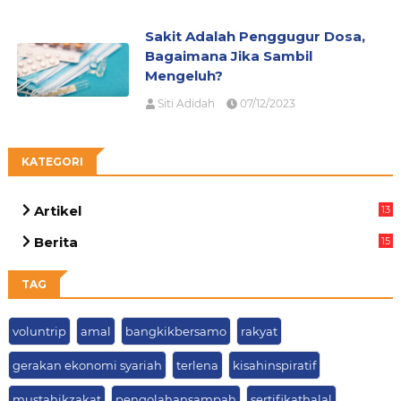
Sakit Adalah Penggugur Dosa,
Bagaimana Jika Sambil
Mengeluh?
Siti Adidah
07/12/2023
KATEGORI
Artikel
13
04
Berita
15
63
TAG
voluntrip
amal
bangkikbersamo
rakyat
gerakan ekonomi syariah
terlena
kisahinspiratif
mustahikzakat
pengolahansampah
sertifikathalal