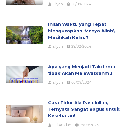
Eliyah
26/09/2024
Inilah Waktu yang Tepat
Mengucapkan ‘Masya Allah’,
Masihkah Keliru?
Eliyah
29/02/2024
Apa yang Menjadi Takdirmu
tidak Akan Melewatkanmu!
Eliyah
05/09/2024
Cara Tidur Ala Rasulullah,
Ternyata Sangat Bagus untuk
Kesehatan!
Siti Adidah
18/09/2023