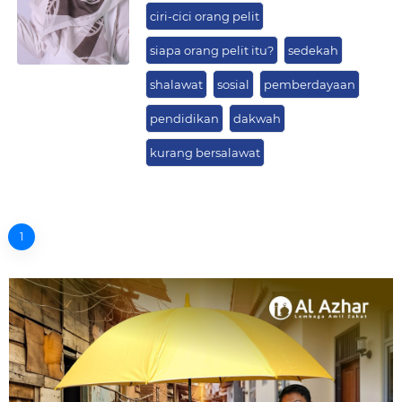
ciri-cici orang pelit
siapa orang pelit itu?
sedekah
shalawat
sosial
pemberdayaan
pendidikan
dakwah
kurang bersalawat
1