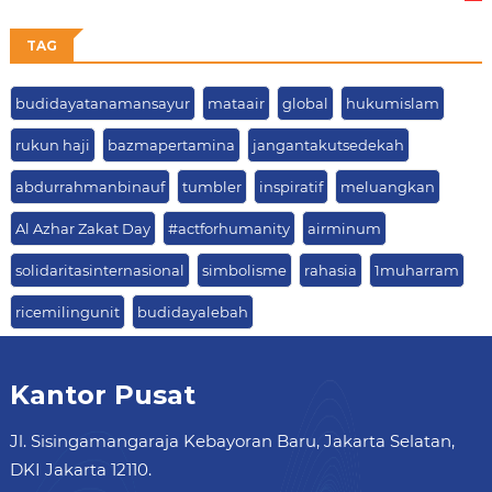
63
TAG
budidayatanamansayur
mataair
global
hukumislam
rukun haji
bazmapertamina
jangantakutsedekah
abdurrahmanbinauf
tumbler
inspiratif
meluangkan
Al Azhar Zakat Day
#actforhumanity
airminum
solidaritasinternasional
simbolisme
rahasia
1muharram
ricemilingunit
budidayalebah
Kantor Pusat
Jl. Sisingamangaraja Kebayoran Baru, Jakarta Selatan,
DKI Jakarta 12110.