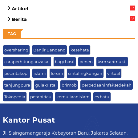
Artikel
13
05
Berita
15
63
TAG
oversharing
Banjir Bandang
kesehata
caraperhitunganzakat
bagi hasil
penen
ksm sarimukti
pecintakopi
islami
forum
cintalingkungan
virtual
tanjungpura
gulakristal
brimob
perbedaaninfaksedekah
Tokopedia
petaniriau
kemuliaanislam
es batu
Kantor Pusat
Jl. Sisingamangaraja Kebayoran Baru, Jakarta Selatan,