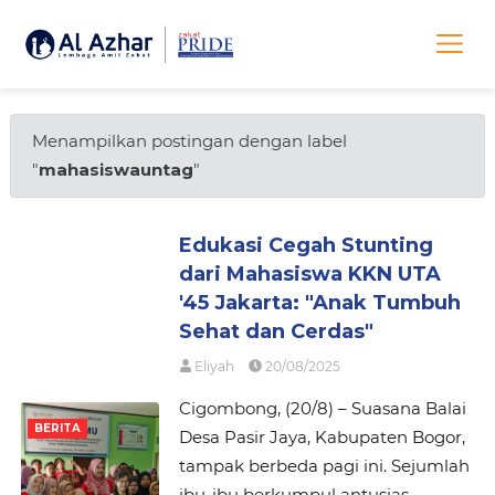
Menampilkan postingan dengan label
"
mahasiswauntag
"
Edukasi Cegah Stunting
dari Mahasiswa KKN UTA
'45 Jakarta: "Anak Tumbuh
Sehat dan Cerdas"
Eliyah
20/08/2025
Cigombong, (20/8) – Suasana Balai
BERITA
Desa Pasir Jaya, Kabupaten Bogor,
tampak berbeda pagi ini. Sejumlah
ibu-ibu berkumpul antusias