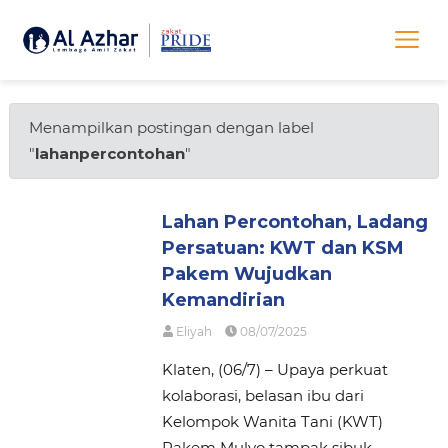
Menampilkan postingan dengan label
"
lahanpercontohan
"
Lahan Percontohan, Ladang
Persatuan: KWT dan KSM
Pakem Wujudkan
Kemandirian
Eliyah
08/07/2025
Klaten, (06/7) – Upaya perkuat
kolaborasi, belasan ibu dari
Kelompok Wanita Tani (KWT)
Pakem Mulyo tampak sibuk