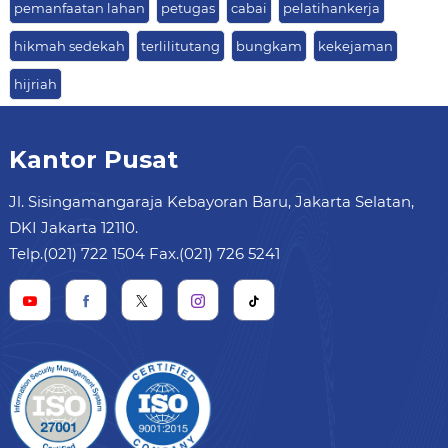
pemanfaatan lahan
petugas
cabai
pelatihankerja
hikmah sedekah
terlilitutang
bungkam
kekejaman
hijriah
Kantor Pusat
Jl. Sisingamangaraja Kebayoran Baru, Jakarta Selatan,
DKI Jakarta 12110.
Telp.(021) 722 1504 Fax.(021) 726 5241