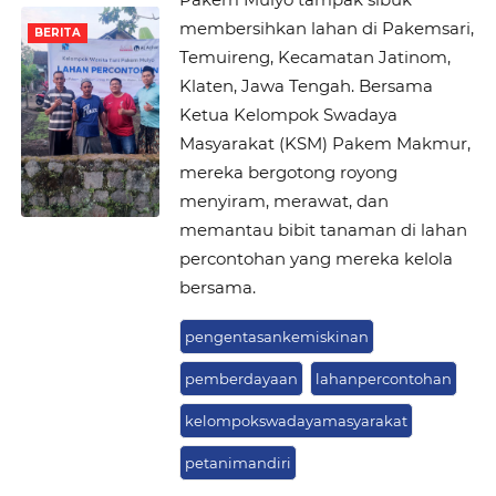
membersihkan lahan di Pakemsari,
BERITA
Temuireng, Kecamatan Jatinom,
Klaten, Jawa Tengah. Bersama
Ketua Kelompok Swadaya
Masyarakat (KSM) Pakem Makmur,
mereka bergotong royong
menyiram, merawat, dan
memantau bibit tanaman di lahan
percontohan yang mereka kelola
bersama.
pengentasankemiskinan
pemberdayaan
lahanpercontohan
kelompokswadayamasyarakat
petanimandiri