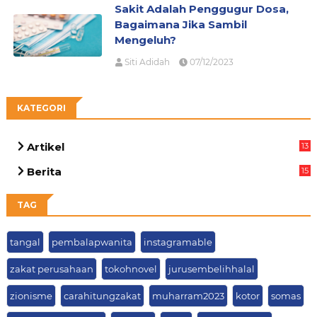
Sakit Adalah Penggugur Dosa,
Bagaimana Jika Sambil
Mengeluh?
Siti Adidah
07/12/2023
KATEGORI
Artikel
13
05
Berita
15
63
TAG
tangal
pembalapwanita
instagramable
zakat perusahaan
tokohnovel
jurusembelihhalal
zionisme
carahitungzakat
muharram2023
kotor
somas