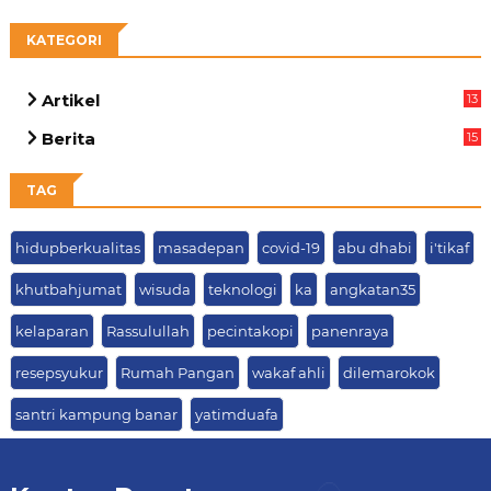
KATEGORI
Artikel
13
04
Berita
15
63
TAG
hidupberkualitas
masadepan
covid-19
abu dhabi
i'tikaf
khutbahjumat
wisuda
teknologi
ka
angkatan35
kelaparan
Rassulullah
pecintakopi
panenraya
resepsyukur
Rumah Pangan
wakaf ahli
dilemarokok
santri kampung banar
yatimduafa