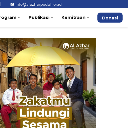
info@alazharpeduli.or.id
rogram
Publikasi
Kemitraan
Donasi