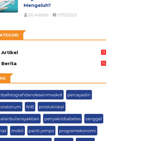
Mengeluh?
Siti Adidah
07/12/2023
ATEGORI
Artikel
13
05
Berita
15
63
AG
mbafotografidandesainmaskot
percayadiri
boratorium
NIB
produklokal
alanbulansyakban
penyakitdiabetes
tanggal
mat
mobil
panti jompo
programekonomi