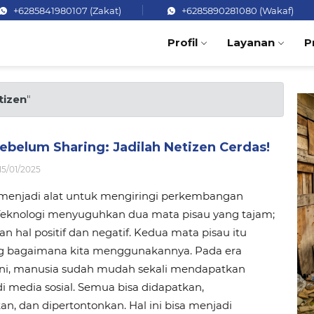
+6285841980107 (Zakat)
+6285890281080 (Wakaf)
Profil
Layanan
P
tizen
"
ebelum Sharing: Jadilah Netizen Cerdas!
15/01/2025
 menjadi alat untuk mengiringi perkembangan
Teknologi menyuguhkan dua mata pisau yang tajam;
 hal positif dan negatif. Kedua mata pisau itu
g bagaimana kita menggunakannya. Pada era
 ini, manusia sudah mudah sekali mendapatkan
di media sosial. Semua bisa didapatkan,
kan, dan dipertontonkan. Hal ini bisa menjadi