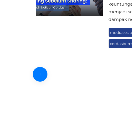
keuntungan
menjadi s
dampak neg
mediasosia
cerdasber
1