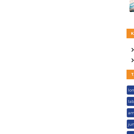
K
T
lo
la
am
ju