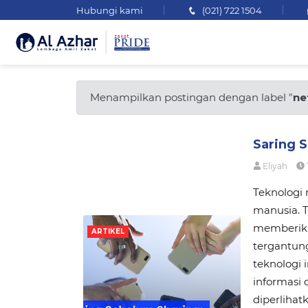
Hubungi kami
(021) 722 1504
Menampilkan postingan dengan label "
ne
Saring S
Eliyah
Teknologi
manusia. 
memberikan
ARTIKEL
tergantun
teknologi
informasi 
diperlihat