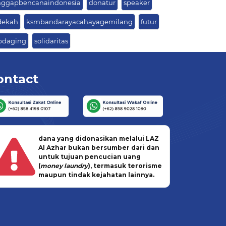
nggapbencanaindonesia
donatur
speaker
dekah
ksmbandarayacahayagemilang
futur
pdaging
solidaritas
ontact
dana yang didonasikan melalui LAZ
Al Azhar bukan bersumber dari dan
untuk tujuan pencucian uang
(
money laundry
), termasuk terorisme
maupun tindak kejahatan lainnya.