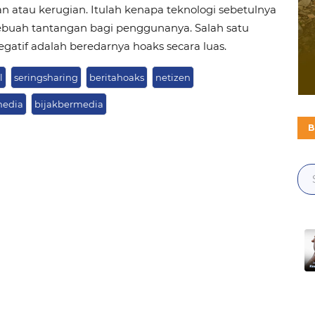
 atau kerugian. Itulah kenapa teknologi sebetulnya
ebuah tantangan bagi penggunanya. Salah satu
atif adalah beredarnya hoaks secara luas.
l
seringsharing
beritahoaks
netizen
media
bijakbermedia
B