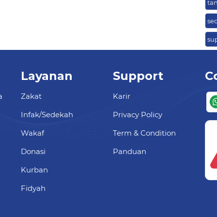
ta
se
su
Layanan
Support
C
a
Zakat
Karir
Infak/Sedekah
Privacy Policy
Wakaf
Term & Condition
Donasi
Panduan
Kurban
Fidyah