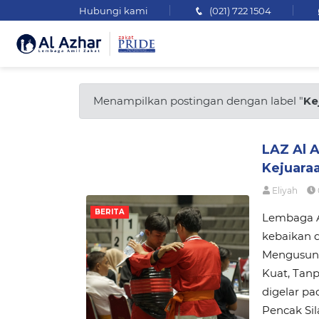
Hubungi kami
(021) 722 1504
Menampilkan postingan dengan label "
Ke
LAZ Al 
Kejuara
Eliyah
BERITA
Lembaga A
kebaikan d
Mengusung
Kuat, Tanp
digelar p
Pencak Sil