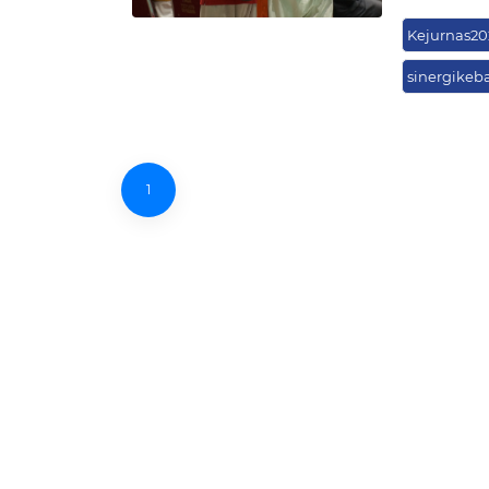
Kejurnas20
sinergikeb
1