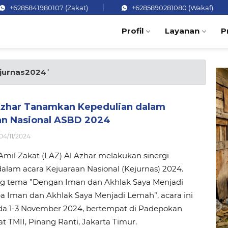
+6285841980107 (Zakat)
+6285890281080 (Wakaf)
Profil
Layanan
P
jurnas2024
"
Azhar Tanamkan Kepedulian dalam
an Nasional ASBD 2024
04/11/2024
mil Zakat (LAZ) Al Azhar melakukan sinergi
alam acara Kejuaraan Nasional (Kejurnas) 2024.
 tema ”Dengan Iman dan Akhlak Saya Menjadi
a Iman dan Akhlak Saya Menjadi Lemah”, acara ini
ada 1-3 November 2024, bertempat di Padepokan
at TMII, Pinang Ranti, Jakarta Timur.