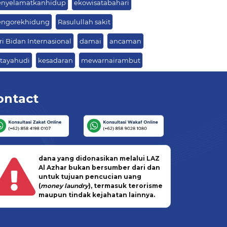
nyelamatkanhidup
ekowisatabahari
ngorekhidung
Rasulullah sakit
ri Bidan Internasional
damai
ancaman
ktayahudi
kesadaran
mewarnairambut
ontact
dana yang didonasikan melalui LAZ
Al Azhar bukan bersumber dari dan
untuk tujuan pencucian uang
(
money laundry
), termasuk terorisme
maupun tindak kejahatan lainnya.