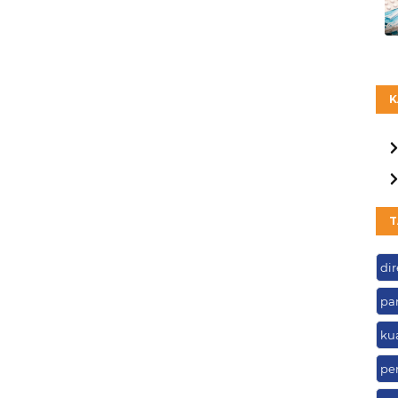
K
T
dir
pa
ku
pe