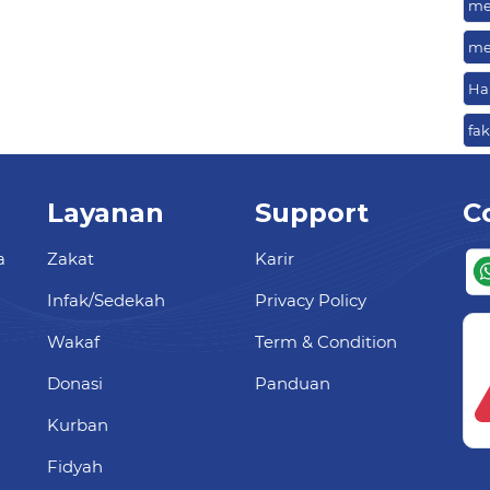
me
me
Ha
fa
Layanan
Support
C
a
Zakat
Karir
Infak/Sedekah
Privacy Policy
Wakaf
Term & Condition
Donasi
Panduan
Kurban
Fidyah