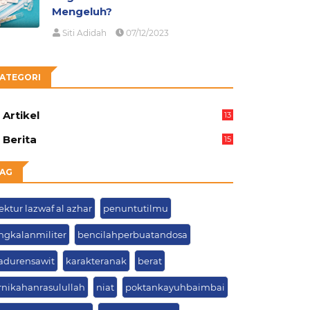
Mengeluh?
Siti Adidah
07/12/2023
ATEGORI
Artikel
13
04
Berita
15
63
AG
ektur lazwaf al azhar
penuntutilmu
ngkalanmiliter
bencilahperbuatandosa
adurensawit
karakteranak
berat
rnikahanrasulullah
niat
poktankayuhbaimbai