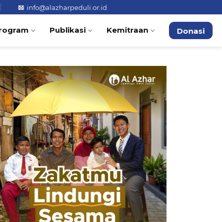
info@alazharpeduli.or.id
rogram
Publikasi
Kemitraan
Donasi