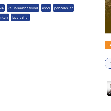
24
kejuaraannasional
asbd
pencaksilat
aikan
lazalazhar
B