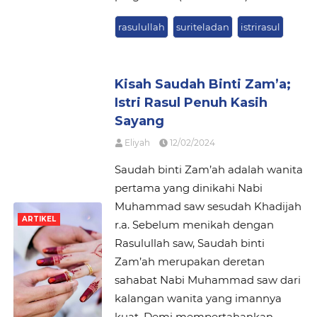
rasulullah
suriteladan
istrirasul
Kisah Saudah Binti Zam’a;
Istri Rasul Penuh Kasih
Sayang
Eliyah
12/02/2024
Saudah binti Zam’ah adalah wanita
pertama yang dinikahi Nabi
Muhammad saw sesudah Khadijah
ARTIKEL
r.a. Sebelum menikah dengan
Rasulullah saw, Saudah binti
Zam’ah merupakan deretan
sahabat Nabi Muhammad saw dari
kalangan wanita yang imannya
kuat. Demi mempertahankan