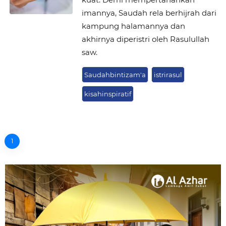
imannya, Saudah rela berhijrah dari
kampung halamannya dan
akhirnya diperistri oleh Rasulullah
saw.
Saudahbintizam'a
istrirasul
kisahinspiratif
1