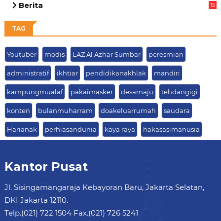
Berita
15
63
TAG
Youtuber
modis
LAZ Al Azhar Sumbar
peresmian
administratif
ikhtiar
pendidikanakhlak
mandiri
kampungmualaf
pakaimasker
desamaju
tehdangigi
konten
bulanmuharram
doakeluarrumah
saudara
Harianak
perhiasandunia
kaya raya
hakasasimanusia
Kantor Pusat
Jl. Sisingamangaraja Kebayoran Baru, Jakarta Selatan,
DKI Jakarta 12110.
Telp.(021) 722 1504 Fax.(021) 726 5241