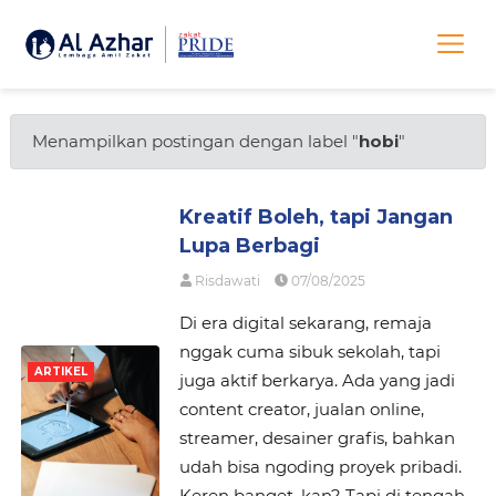
Menampilkan postingan dengan label "
hobi
"
Kreatif Boleh, tapi Jangan
Lupa Berbagi
Risdawati
07/08/2025
Di era digital sekarang, remaja
nggak cuma sibuk sekolah, tapi
ARTIKEL
juga aktif berkarya. Ada yang jadi
content creator, jualan online,
streamer, desainer grafis, bahkan
udah bisa ngoding proyek pribadi.
Keren banget, kan? Tapi di tengah