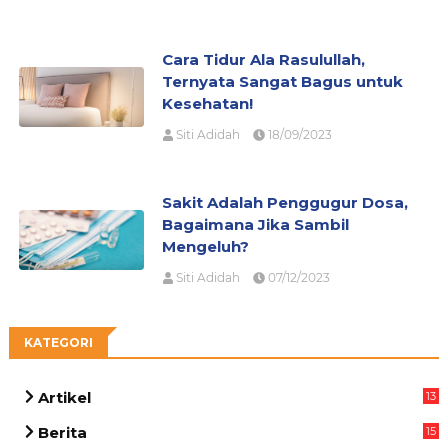
Cara Tidur Ala Rasulullah,
Ternyata Sangat Bagus untuk
Kesehatan!
Siti Adidah
18/09/2023
Sakit Adalah Penggugur Dosa,
Bagaimana Jika Sambil
Mengeluh?
Siti Adidah
07/12/2023
KATEGORI
Artikel
13
05
Berita
15
63