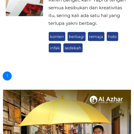
semua kesibukan dan kreativitas
itu, sering kali ada satu hal yang
terlupa yakni berbagi.
konten
berbagi
remaja
hobi
infak
sedekah
1