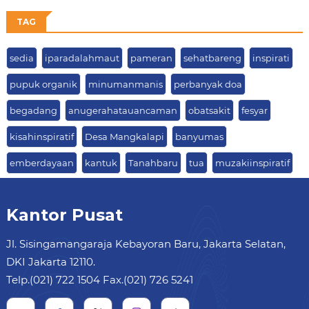
TAG
sedia
iparadalahmaut
pameran
sehatbareng
inspirati
pupuk organik
minumanmanis
perbanyak doa
begadang
anugerahatauancaman
obatsakit
fesyar
kisahinspiratif
Desa Mangkalapi
banyumas
emberdayaan
kantuk
Tanahbaru
tua
muzakiinspiratif
Kantor Pusat
Jl. Sisingamangaraja Kebayoran Baru, Jakarta Selatan,
DKI Jakarta 12110.
Telp.(021) 722 1504 Fax.(021) 726 5241