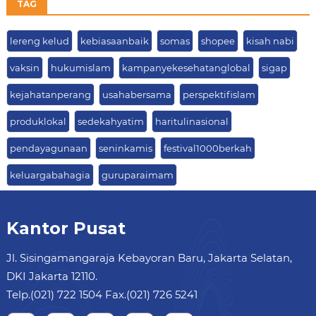
TAG
lereng kelud
kebiasaanbaik
somas
shopee
kisah nabi
vaksin
hukumislam
kampanyekesehatanglobal
sigap
kejahatanperang
usahabersama
perspektifislam
produklokal
sedekahyatim
haritulinasional
pendayagunaan
seninkamis
festival1000berkah
keluargabahagia
guruparaimam
Kantor Pusat
Jl. Sisingamangaraja Kebayoran Baru, Jakarta Selatan,
DKI Jakarta 12110.
Telp.(021) 722 1504 Fax.(021) 726 5241