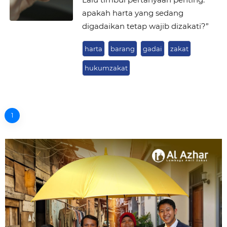
apakah harta yang sedang
digadaikan tetap wajib dizakati?”
harta
barang
gadai
zakat
hukumzakat
1