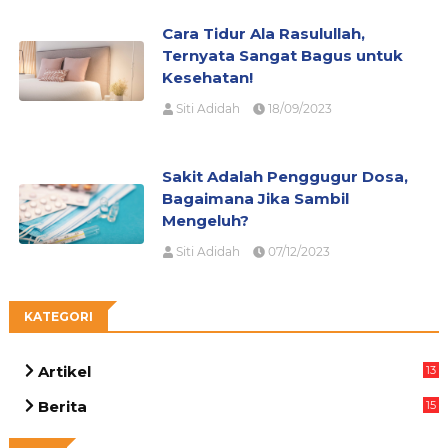
Cara Tidur Ala Rasulullah,
Ternyata Sangat Bagus untuk
Kesehatan!
Siti Adidah
18/09/2023
Sakit Adalah Penggugur Dosa,
Bagaimana Jika Sambil
Mengeluh?
Siti Adidah
07/12/2023
KATEGORI
Artikel
13
05
Berita
15
63