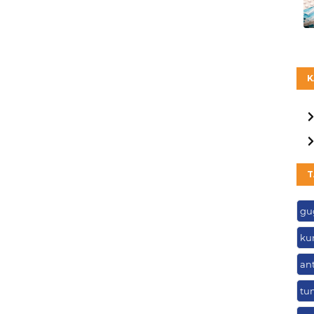
K
T
gu
ku
an
tu