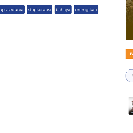
rupsisedunia
stopkorupsi
bahaya
merugikan
B