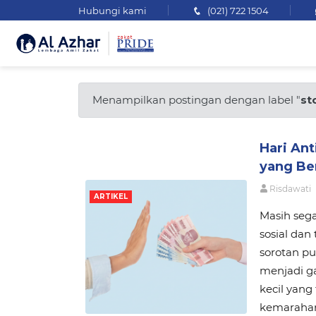
Hubungi kami
(021) 722 1504
Menampilkan postingan dengan label "
st
Hari An
yang Ber
Risdawati
ARTIKEL
Masih sega
sosial dan
sorotan pu
menjadi ga
kecil yan
kemarahan