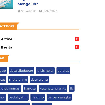
Mengeluh?
Siti Adidah
07/12/2023
ATEGORI
Artikel
13
05
Berita
15
63
AG
gup
desa ciladaeun
krisismoral
darurat
rsus
silaturahim
daur ulang
tidiskriminasi
harigizi
kesehatanwanita
ffc
mor
peduliyatim
fieldtrip
berbaiksangka