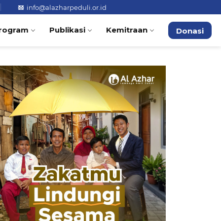
info@alazharpeduli.or.id
rogram
Publikasi
Kemitraan
Donasi