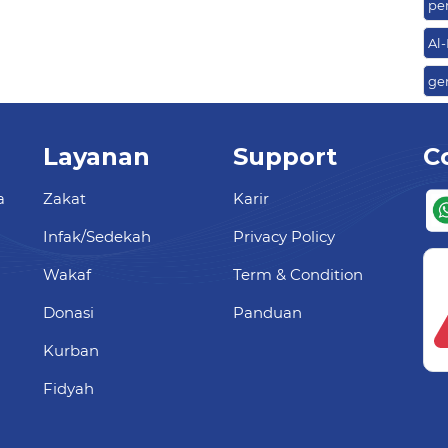
pen
Al
ge
Layanan
Support
C
a
Zakat
Karir
Infak/Sedekah
Privacy Policy
Wakaf
Term & Condition
Donasi
Panduan
Kurban
Fidyah