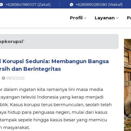
+6285841980107 (Zakat)
+6285890281080 (Wakaf)
Profil
Layanan
P
opkorupsi
"
ti Korupsi Sedunia: Membangun Bangsa
sih dan Berintegritas
09/12/2025
r dalam ingatan kita ramainya lini masa media
 tayangan televisi Indonesia yang kerap menjadi
blik. Kasus korupsi terus bermunculan, seolah telah
ya hidup para penguasa negeri, mulai dari kasus
g tampak sepele hingga kasus besar yang memicu
 masyarakat.