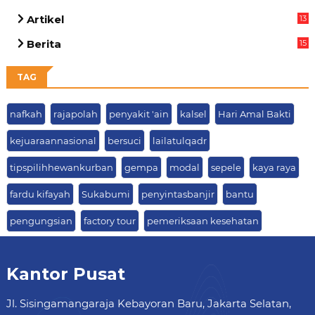
Artikel
13
05
Berita
15
63
TAG
nafkah
rajapolah
penyakit 'ain
kalsel
Hari Amal Bakti
kejuaraannasional
bersuci
lailatulqadr
tipspilihhewankurban
gempa
modal
sepele
kaya raya
fardu kifayah
Sukabumi
penyintasbanjir
bantu
pengungsian
factory tour
pemeriksaan kesehatan
Kantor Pusat
Jl. Sisingamangaraja Kebayoran Baru, Jakarta Selatan,