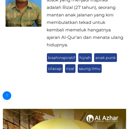
adalah Rizal (27 tahun), seorang
mantan anak jalanan yang kini
membulatkan tekad untuk
kembali memeluk hangatnya
ajaran Al-Qur'an dan menata ulang
hidupnya.
kisahinspiratif
hijrah
anak punk
cilacap
rizal
saung ilmu
1