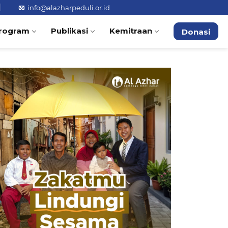
info@alazharpeduli.or.id
rogram
Publikasi
Kemitraan
Donasi