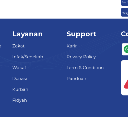
ca
wa
Layanan
Support
C
a
Zakat
Karir
Infak/Sedekah
Privacy Policy
Wakaf
Term & Condition
Donasi
Panduan
Kurban
Fidyah