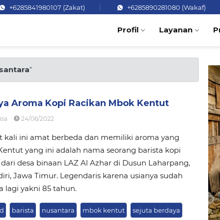
+6285841980107 (Zakat)
+6285890281080 (Wakaf)
Profil
Layanan
P
santara
"
a Aroma Kopi Racikan Mbok Kentut
isa
24/06/2022
t kali ini amat berbeda dan memiliki aroma yang
Kentut yang ini adalah nama seorang barista kopi
 dari desa binaan LAZ Al Azhar di Dusun Laharpang,
iri, Jawa Timur. Legendaris karena usianya sudah
 lagi yakni 85 tahun.
ud
barista
nusantara
mbok kentut
sejuta berdaya