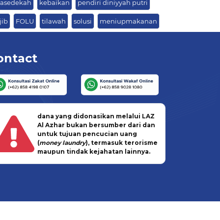
rasedekah
kebaikan
pendiri diniyyah putri
jib
FOLU
tilawah
solusi
meniupmakanan
ontact
dana yang didonasikan melalui LAZ
Al Azhar bukan bersumber dari dan
untuk tujuan pencucian uang
(
money laundry
), termasuk terorisme
maupun tindak kejahatan lainnya.