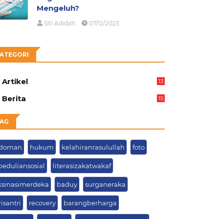
Mengeluh?
Siti Adidah
07/12/2023
ATEGORI
Artikel
13
05
Berita
15
63
AG
doman
hukum
kelahiranrasulullah
foto
peduliansosial
literasizakatwakaf
ksinasimerdeka
baduy
surganeraka
isantri
recovery
barangberharga