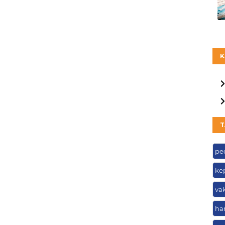
K
T
pe
ke
va
har