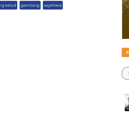
ng kelud
gemilang
sejahtera
B