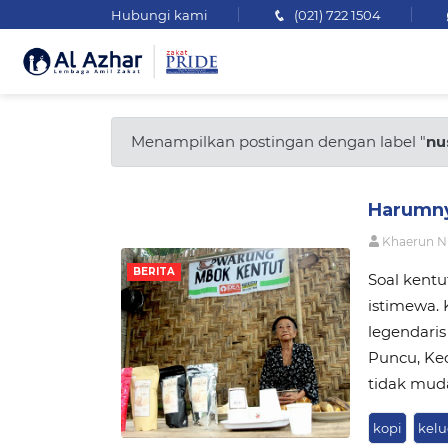
Hubungi kami
(021) 722 1504
Menampilkan postingan dengan label "
nu
Harumny
Khaerun N
BERITA
Soal kentu
istimewa. 
legendaris
Puncu, Ked
tidak muda
kopi
kel