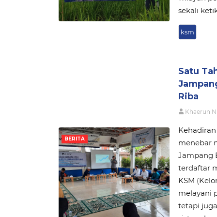
sekali ket
ksm
Satu Tah
Jampang
Riba
Khaerun N
Kehadiran
BERITA
menebar m
Jampang Bo
terdaftar 
KSM (Kelo
melayani 
tetapi jug