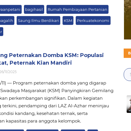
aanpetani
bagihasil
Rumah Pembiayaan Pertanian
agalih
Saung Ilmu Berdikari
KSM
Perkuatekonomi
r
B
ing Peternakan Domba KSM: Populasi
at, Peternak Kian Mandiri
26/11/2025
26/11) — Program peternakan domba yang digarap
Swadaya Masyarakat (KSM) Panyingkiran Gemilang
an perkembangan signifikan. Dalam kegiatan
 terkini, pendamping dari LAZ Al-Azhar meninjau
ondisi kandang, kesehatan ternak, serta
an kapasitas para anggota kelompok.