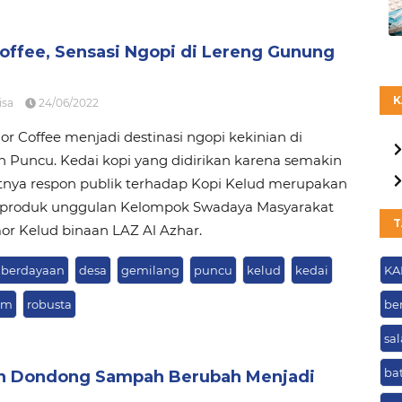
offee, Sensasi Ngopi di Lereng Gunung
K
isa
24/06/2022
r Coffee menjadi destinasi ngopi kekinian di
 Puncu. Kedai kopi yang didirikan karena semakin
nya respon publik terhadap Kopi Kelud merupakan
u produk unggulan Kelompok Swadaya Masyarakat
T
r Kelud binaan LAZ Al Azhar.
berdayaan
desa
gemilang
puncu
kelud
kedai
KA
km
robusta
be
sa
ba
n Dondong Sampah Berubah Menjadi