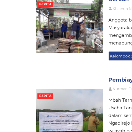
BERITA
Khaerun N
Anggota b
Masyaraka
mengambil
menabung 
Kelompok 
Pembiay
Nurman F
BERITA
Mbah Tarm
Usaha Tani
dalam sem
Ngadirejo
wilayah p