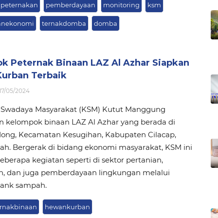
peternakan
pemberdayaan
monitoring
ksm
anekonomi
ternakdomba
domba
k Peternak Binaan LAZ Al Azhar Siapkan
urban Terbaik
17/05/2024
Swadaya Masyarakat (KSM) Kutut Manggung
 kelompok binaan LAZ Al Azhar yang berada di
ong, Kecamatan Kesugihan, Kabupaten Cilacap,
ah. Bergerak di bidang ekonomi masyarakat, KSM ini
eberapa kegiatan seperti di sektor pertanian,
n, dan juga pemberdayaan lingkungan melalui
ank sampah.
rnakbinaan
hewankurban