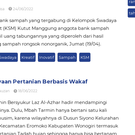
ra
isa
24/06/2022
ta
ank sampah yang tergabung di Kelompok Swadaya
t (KSM) Kutut Manggung anggota bank sampah
 uang tabungannya yang diperoleh dari hasil
sampah rongsok nonorganik, Jumat (19/04).
Swadaya
Kreatif
Inovatif
Sampah
KSM
aan Pertanian Berbasis Wakaf
auzan
18/06/2022
in Bersyukur Laz Al-Azhar hadir mendampingi
nya. Dulu, Mbah Tarmin hanya bertani satu kali
usim, karena wilayahnya di Dusun Siyono Kelurahan
 Kecamatan Eromoko Kabupaten Wonogiri termasuk
ertanian Tadah hujan sehingga hanya bisa bertanam