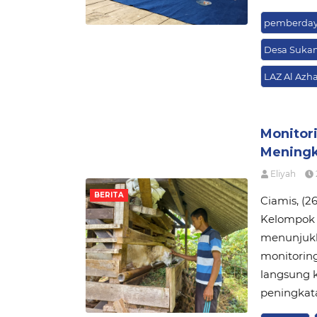
pemberday
Desa Sukan
LAZ Al Azha
Monitor
Meningk
Eliyah
BERITA
Ciamis, (
Kelompok 
menunjukk
monitoring
langsung k
peningkat