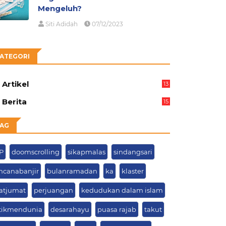
Mengeluh?
Siti Adidah
07/12/2023
ATEGORI
Artikel
13
05
Berita
15
63
AG
P
doomscrolling
sikapmalas
sindangsari
ncanabanjir
bulanramadan
ka
klaster
latjumat
perjuangan
kedudukan dalam islam
tikmendunia
desarahayu
puasa rajab
takut