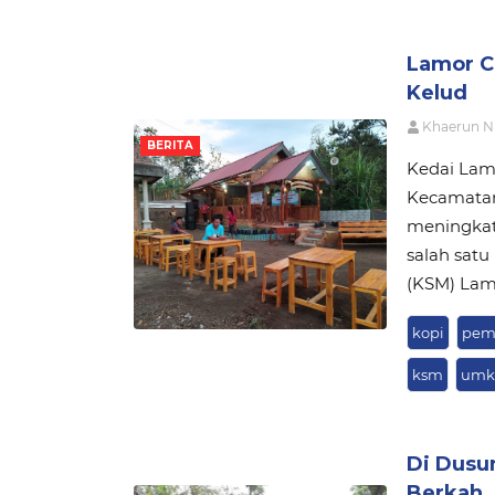
Lamor C
Kelud
Khaerun N
BERITA
Kedai Lamo
Kecamatan
meningkat
salah sat
(KSM) Lamo
kopi
pem
ksm
um
Di Dusu
Berkah