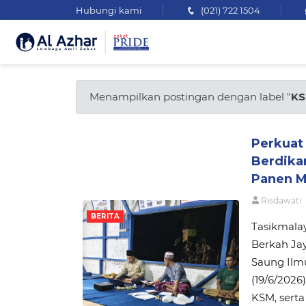
Hubungi kami
(021) 722 1504
Menampilkan postingan dengan label "
K
Perkuat
Berdika
Panen 
Risdawati
BERITA
Tasikmala
Berkah Jay
Saung Ilm
(19/6/2026
KSM, serta