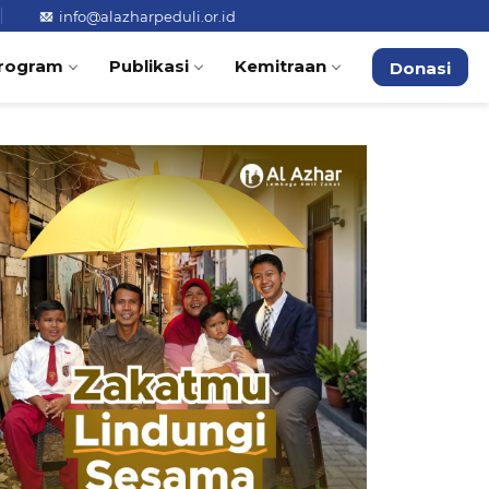
info@alazharpeduli.or.id
rogram
Publikasi
Kemitraan
Donasi