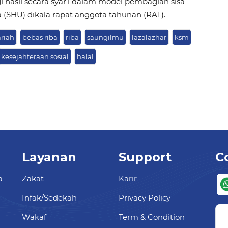
i hasil secara syar'i dalam model pembagian sisa
a (SHU) dikala rapat anggota tahunan (RAT).
ariah
bebas riba
riba
saungilmu
lazalazhar
ksm
kesejahteraan sosial
halal
Layanan
Support
C
a
Zakat
Karir
Infak/Sedekah
Privacy Policy
Wakaf
Term & Condition