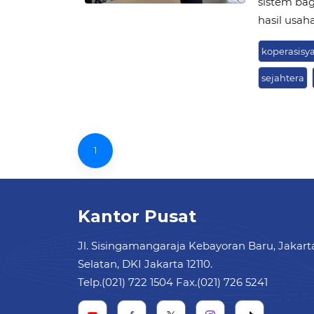
sistem bag
hasil usah
koperasisy
sejahtera
1
Kantor Pusat
Jl. Sisingamangaraja Kebayoran Baru, Jakart
Selatan, DKI Jakarta 12110.
Telp.(021) 722 1504 Fax.(021) 726 5241