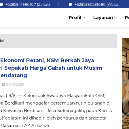
+6285841980107 (Zakat)
+6285890281080 (Wakaf)
Profil
Layanan
P
SM
"
 Ekonomi Petani, KSM Berkah Jaya
ri Sepakati Harga Gabah untuk Musim
Mendatang
21/06/2026
ya, (19/6) — Kelompok Swadaya Masyarakat (KSM)
a Berdikari menggelar pertemuan rutin bulanan di
u Kawasan Berdikari, Desa Sukanagalih, pada Kamis
). Kegiatan ini dihadiri oleh pengurus dan anggota
 Dasamas LAZ Al Azhar.