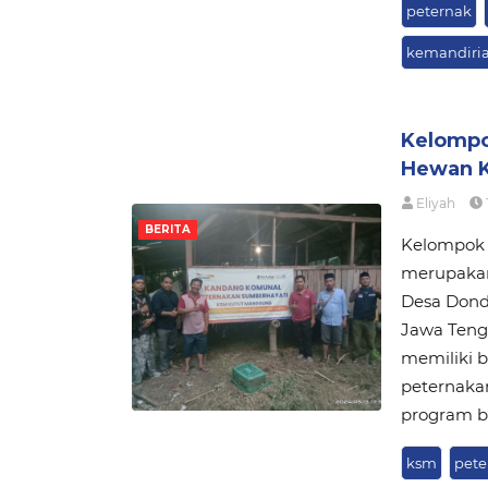
peternak
kemandiri
Kelompo
Hewan K
Eliyah
BERITA
Kelompok 
merupakan
Desa Dond
Jawa Teng
memiliki b
peternaka
program b
ksm
pete