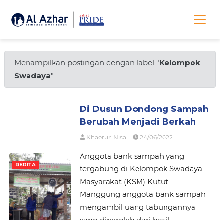
Menampilkan postingan dengan label "
Kelompok
Swadaya
"
Di Dusun Dondong Sampah
Berubah Menjadi Berkah
Khaerun Nisa
24/06/2022
Anggota bank sampah yang
BERITA
tergabung di Kelompok Swadaya
Masyarakat (KSM) Kutut
Manggung anggota bank sampah
mengambil uang tabungannya
yang diperoleh dari hasil