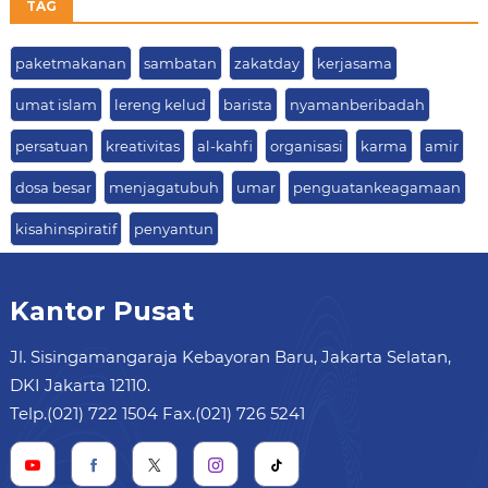
TAG
paketmakanan
sambatan
zakatday
kerjasama
umat islam
lereng kelud
barista
nyamanberibadah
persatuan
kreativitas
al-kahfi
organisasi
karma
amir
dosa besar
menjagatubuh
umar
penguatankeagamaan
kisahinspiratif
penyantun
Kantor Pusat
Jl. Sisingamangaraja Kebayoran Baru, Jakarta Selatan,
DKI Jakarta 12110.
Telp.(021) 722 1504 Fax.(021) 726 5241