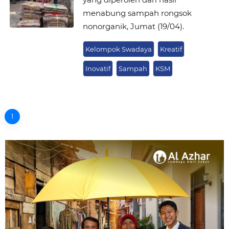
menabung sampah rongsok
nonorganik, Jumat (19/04).
Kelompok Swadaya
Kreatif
Inovatif
Sampah
KSM
1