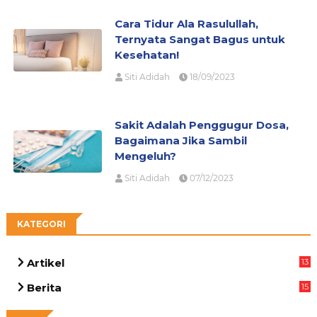
Cara Tidur Ala Rasulullah,
Ternyata Sangat Bagus untuk
Kesehatan!
Siti Adidah
18/09/2023
Sakit Adalah Penggugur Dosa,
Bagaimana Jika Sambil
Mengeluh?
Siti Adidah
07/12/2023
KATEGORI
Artikel
13
07
Berita
15
69