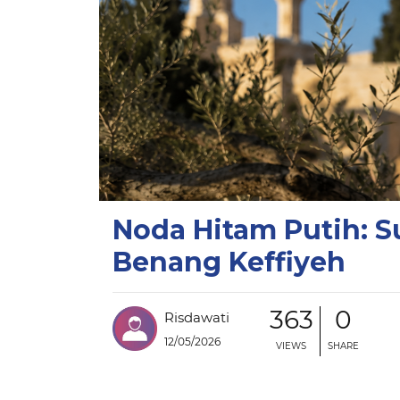
Noda Hitam Putih: S
Benang Keffiyeh
363
0
Risdawati
12/05/2026
VIEWS
SHARE