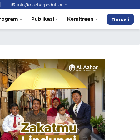
info@alazharpeduli.or.id
rogram
Publikasi
Kemitraan
Donasi