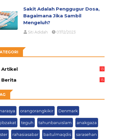
Sakit Adalah Penggugur Dosa,
Bagaimana Jika Sambil
Mengeluh?
Siti Adidah
07/12/2023
ATEGORI
Artikel
13
05
Berita
15
63
AG
marasya
orangorangkikir
Denmark
jibzakat
teguh
tahunbaruislam
anakgaza
ster
rahasiasabar
baitulmaqdis
sarasehan