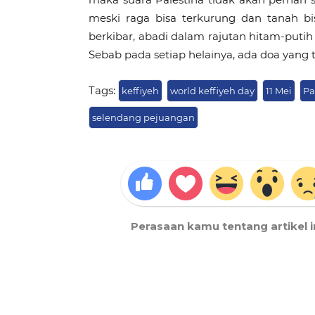
meski raga bisa terkurung dan tanah bi
berkibar, abadi dalam rajutan hitam-putih 
Sebab pada setiap helainya, ada doa yang 
Tags:
keffiyeh
world keffiyeh day
11 Mei
Pa
selendang pejuangan
Perasaan kamu tentang artikel i