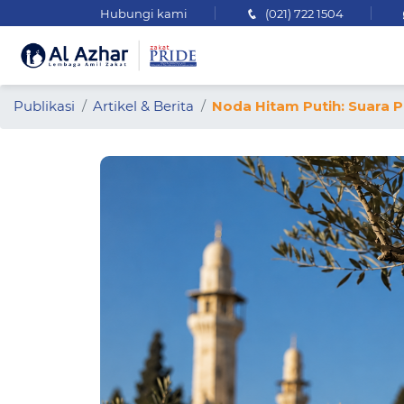
Hubungi kami
(021) 722 1504
Publikasi
Artikel & Berita
Noda Hitam Putih: Suara P