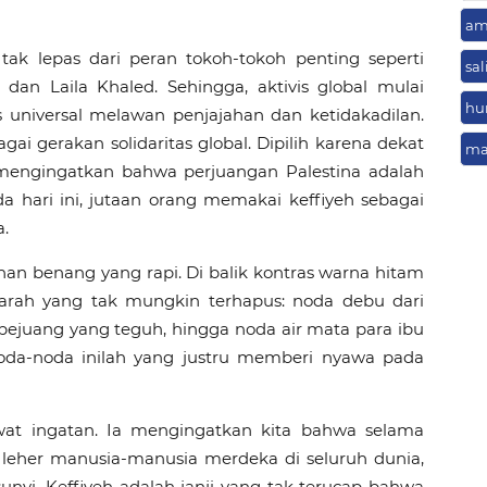
am
ak lepas dari peran tokoh-tokoh penting seperti 
sa
dan Laila Khaled. Sehingga, aktivis global mulai 
hu
 universal melawan penjajahan dan ketidakadilan. 
ai gerakan solidaritas global. Dipilih karena dekat 
ma
 mengingatkan bahwa perjuangan Palestina adalah 
da hari ini, jutaan orang memakai keffiyeh sebagai 
a.
nan benang yang rapi. Di balik kontras warna hitam 
jarah yang tak mungkin terhapus: noda debu dari 
pejuang yang teguh, hingga noda air mata para ibu 
a-noda inilah yang justru memberi nyawa pada 
at ingatan. Ia mengingatkan kita bahwa selama 
 leher manusia-manusia merdeka di seluruh dunia, 
nyi. Keffiyeh adalah janji yang tak terucap bahwa 