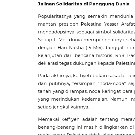
Jalinan Solidaritas di Panggung Dunia
Popularitasnya yang semakin mendunia t
mantan presiden Palestina Yasser Arafat 
mengadopsinya sebagai simbol solidaritas
Setiap 11 Mei, dunia memperingatinya sebag
dengan Hari Nakba (15 Mei), tanggal ini
kelanjutan dari bencana historis 1948. Pa
deklarasi tegas dukungan kepada Palestin
Pada akhirnya, keffiyeh bukan sekadar jali
dan putihnya, tersimpan “noda-noda” se
tanah yang dirampas, noda keringat para 
yang merindukan kedamaian. Namun, nod
setiap jengkal kainnya.
Memakai keffiyeh adalah tentang meraw
benang-benang ini masih dilingkarkan di
maka suara Palestina tidak akan pernah su