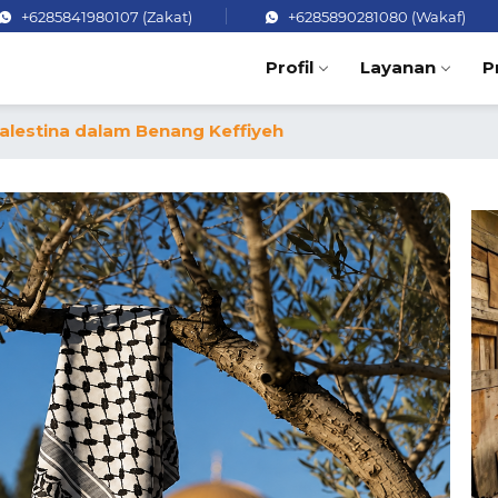
+6285841980107 (Zakat)
+6285890281080 (Wakaf)
Profil
Layanan
P
alestina dalam Benang Keffiyeh