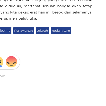
sa diduduki, martabat sebuah bangsa akan tetap 
yang kita dekap erat hari ini, besok, dan selamanya. 
terus membalut luka.
lestina
Perlawanan
sejarah
noda hitam
ni?