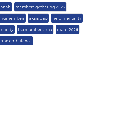
anah
members gethering 2026
lingmemberi
aksisigap
herd mentality
manity
bermainbersama
maret2026
rine ambulance