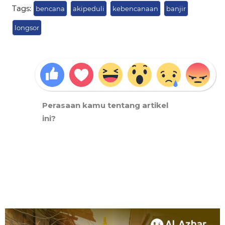
Tags:
bencana
akipeduli
kebencanaan
banjir
longsor
Perasaan kamu tentang artikel
ini?