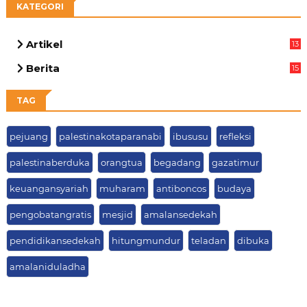
KATEGORI
Artikel
13
03
Berita
15
63
TAG
pejuang
palestinakotaparanabi
ibususu
refleksi
palestinaberduka
orangtua
begadang
gazatimur
keuangansyariah
muharam
antiboncos
budaya
pengobatangratis
mesjid
amalansedekah
pendidikansedekah
hitungmundur
teladan
dibuka
amalaniduladha