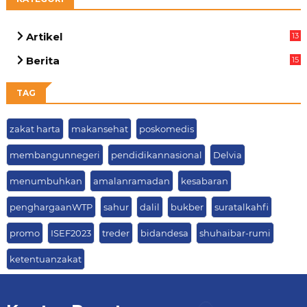
Artikel
13
05
Berita
15
63
TAG
zakat harta
makansehat
poskomedis
membangunnegeri
pendidikannasional
Delvia
menumbuhkan
amalanramadan
kesabaran
penghargaanWTP
sahur
dalil
bukber
suratalkahfi
promo
ISEF2023
treder
bidandesa
shuhaibar-rumi
ketentuanzakat