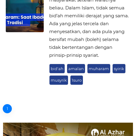
beliau. Dalam Islam, tidak semua
bid’ah memiliki derajat yang sama.
Ada yang jelas tercela dan
menyesatkan, dan ada pula yang
bersifat mubah (boleh) selama
tidak bertentangan dengan
prinsip-prinsip syariat.
bid'ah
amalan
muharam
syirik
musyrik
1suro
1