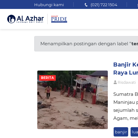
Hubungi kami
(021) 722 1504
Menampilkan postingan dengan label "
te
Banjir 
Raya Lu
BERITA
Risdawati
Sumatra Ba
Maninjau p
sejumlah 
Agam, mel
banjir
lu