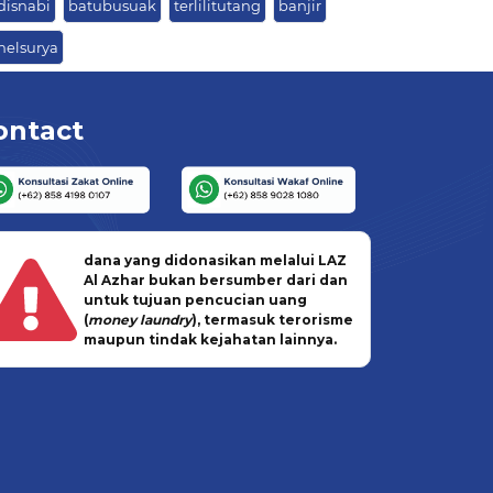
disnabi
batubusuak
terlilitutang
banjir
nelsurya
ontact
dana yang didonasikan melalui LAZ
Al Azhar bukan bersumber dari dan
untuk tujuan pencucian uang
(
money laundry
), termasuk terorisme
maupun tindak kejahatan lainnya.