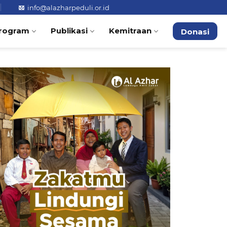
info@alazharpeduli.or.id
rogram
Publikasi
Kemitraan
Donasi