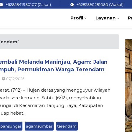
+6285841980107 (Zakat)
+6285890281080 (Wakaf)
Profil
Layanan
P
rendam
"
Kembali Melanda Maninjau, Agam: Jalan
mpuh, Permukiman Warga Terendam
07/12/2025
rat, (7/12) – Hujan deras yang mengguyur wilayah
ada sore kemarin, Sabtu (6/12), menyebabkan
sungai di Kecamatan Tanjung Raya, Kabupaten
uap hebat.
apansungai
agamsumbar
terendam