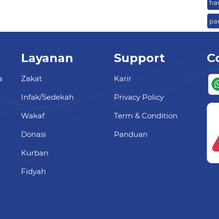
ha
pa
Layanan
Support
C
a
Zakat
Karir
Infak/Sedekah
Privacy Policy
Wakaf
Term & Condition
Donasi
Panduan
Kurban
Fidyah