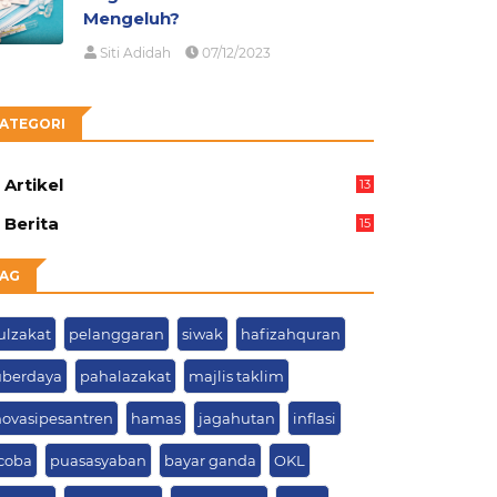
Mengeluh?
Siti Adidah
07/12/2023
ATEGORI
Artikel
13
05
Berita
15
63
AG
ulzakat
pelanggaran
siwak
hafizahquran
uberdaya
pahalazakat
majlis taklim
novasipesantren
hamas
jagahutan
inflasi
icoba
puasasyaban
bayar ganda
OKL