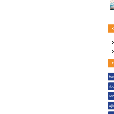
K
T
ha
ib
re
uj