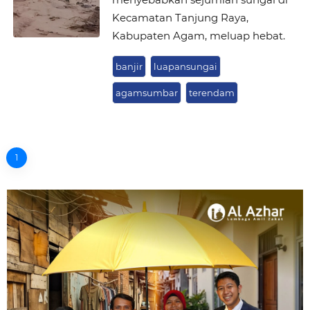
Kecamatan Tanjung Raya,
Kabupaten Agam, meluap hebat.
banjir
luapansungai
agamsumbar
terendam
1