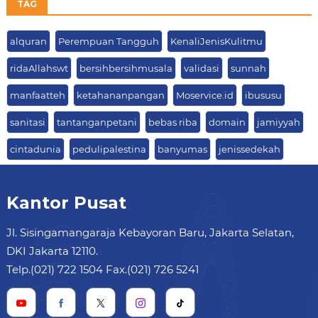
TAG
alquran
Perempuan Tangguh
KenaliJenisKulitmu
ridaAllahswt
bersihbersihmusala
validasi
sunnah
manfaatteh
ketahananpangan
Moservice.id
ibususu
sanitasi
tantanganpetani
bebas riba
domain
jamiyyah
cintadunia
pedulipalestina
banyumas
jenissedekah
Kantor Pusat
Jl. Sisingamangaraja Kebayoran Baru, Jakarta Selatan,
DKI Jakarta 12110.
Telp.(021) 722 1504 Fax.(021) 726 5241