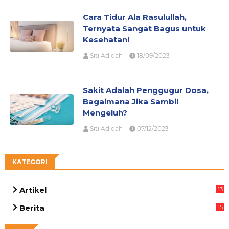
Cara Tidur Ala Rasulullah,
Ternyata Sangat Bagus untuk
Kesehatan!
Siti Adidah
18/09/2023
Sakit Adalah Penggugur Dosa,
Bagaimana Jika Sambil
Mengeluh?
Siti Adidah
07/12/2023
KATEGORI
Artikel
13
05
Berita
15
63