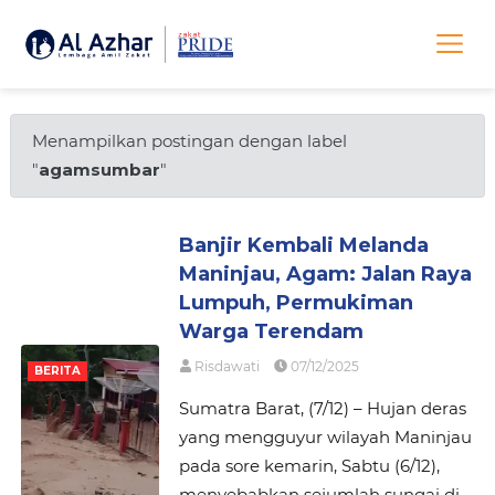
Menampilkan postingan dengan label
"
agamsumbar
"
Banjir Kembali Melanda
Maninjau, Agam: Jalan Raya
Lumpuh, Permukiman
Warga Terendam
Risdawati
07/12/2025
BERITA
Sumatra Barat, (7/12) – Hujan deras
yang mengguyur wilayah Maninjau
pada sore kemarin, Sabtu (6/12),
menyebabkan sejumlah sungai di