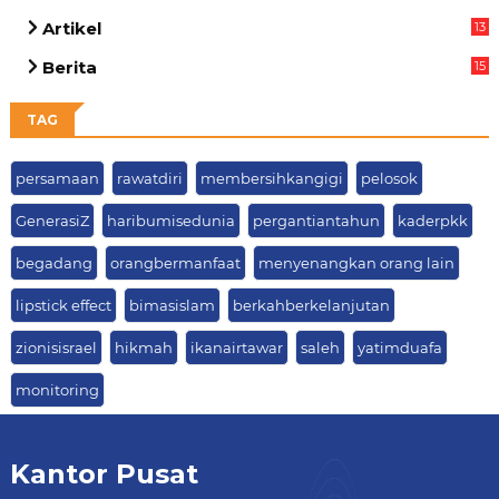
Artikel
13
05
Berita
15
63
TAG
persamaan
rawatdiri
membersihkangigi
pelosok
GenerasiZ
haribumisedunia
pergantiantahun
kaderpkk
begadang
orangbermanfaat
menyenangkan orang lain
lipstick effect
bimasislam
berkahberkelanjutan
zionisisrael
hikmah
ikanairtawar
saleh
yatimduafa
monitoring
Kantor Pusat