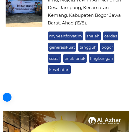
Desa Jampang, Kecamatan
Kemang, Kabupaten Bogor Jawa
Barat, Ahad (15/8).
myheartforyatim
shaleh
cerdas
generasikuat
tangguh
bogor
sosial
anak-anak
lingkungan
kesehatan
1