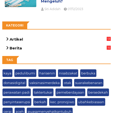
Mengeluh?
Siti Adidah
07/12/2023
KATEGORI
Artikel
13
05
Berita
15
63
TAG
kaya
pedulibumi
harisenin
nisabzakat
berbuka
donasidigital
vaksinasimerdeka
otak
suarakebenaran
perawatan padi
taktertukar
pemeberdayaan
bersedekah
penyintaserupsi
berkah
kec. pronojiwo
ubahkebiasaan
cerai
aceh
puasamenyehatkantubuh