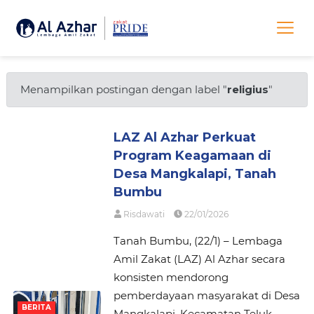
Menampilkan postingan dengan label "
religius
"
LAZ Al Azhar Perkuat
Program Keagamaan di
Desa Mangkalapi, Tanah
Bumbu
Risdawati
22/01/2026
Tanah Bumbu, (22/1) – Lembaga
Amil Zakat (LAZ) Al Azhar secara
konsisten mendorong
pemberdayaan masyarakat di Desa
BERITA
Mangkalapi, Kecamatan Teluk