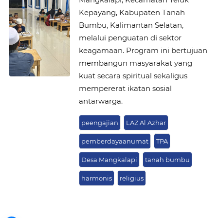
Kepayang, Kabupaten Tanah
Bumbu, Kalimantan Selatan,
melalui penguatan di sektor
keagamaan. Program ini bertujuan
membangun masyarakat yang
kuat secara spiritual sekaligus
mempererat ikatan sosial
antarwarga.
peengajian
LAZ Al Azhar
pemberdayaanumat
TPA
Desa Mangkalapi
tanah bumbu
harmonis
religius