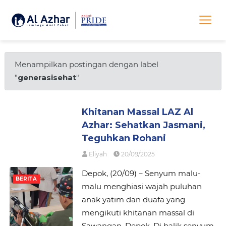
Menampilkan postingan dengan label
"
generasisehat
"
Khitanan Massal LAZ Al
Azhar: Sehatkan Jasmani,
Teguhkan Rohani
Eliyah
20/09/2025
Depok, (20/09) – Senyum malu-
BERITA
malu menghiasi wajah puluhan
anak yatim dan duafa yang
mengikuti khitanan massal di
Sawangan, Depok. Di balik senyum