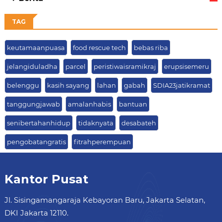
63
TAG
keutamaanpuasa
food rescue tech
bebas riba
jelangiduladha
parcel
peristiwaisramikraj
erupsisemeru
belenggu
kasih sayang
lahan
gabah
SDIA23jatikramat
tanggungjawab
amalanhabis
bantuan
senibertahanhidup
tidaknyata
desabateh
pengobatangratis
fitrahperempuan
Kantor Pusat
Jl. Sisingamangaraja Kebayoran Baru, Jakarta Selatan,
DKI Jakarta 12110.