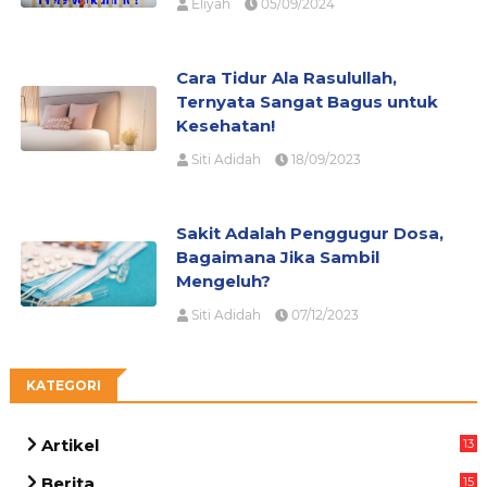
Eliyah
05/09/2024
Cara Tidur Ala Rasulullah,
Ternyata Sangat Bagus untuk
Kesehatan!
Siti Adidah
18/09/2023
Sakit Adalah Penggugur Dosa,
Bagaimana Jika Sambil
Mengeluh?
Siti Adidah
07/12/2023
KATEGORI
Artikel
13
03
Berita
15