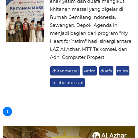
anak yatim dan duafa mengikuti
khitanan massal yang digelar di
Rumah Gemilang Indonesia,
Sawangan, Depok. Agenda ini
menjadi bagian dari program "My
Heart for Yatim" hasil sinergi antara
LAZ Al Azhar, MTT Telkomsel, dan
Adhi Computer Properti.
khitanmassal
yatim
duafa
mitra
kolaborasisosial
1