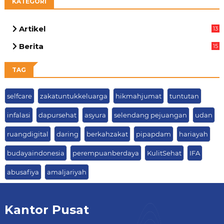
KATEGORI
Artikel
13
03
Berita
15
63
TAG
selfcare
zakatuntukkeluarga
hikmahjumat
tuntutan
infalasi
dapursehat
asyura
selendang pejuangan
udan
ruangdigital
daring
berkahzakat
pipapdam
hariayah
budayaindonesia
perempuanberdaya
KulitSehat
IFA
abusafiya
amaljariyah
Kantor Pusat