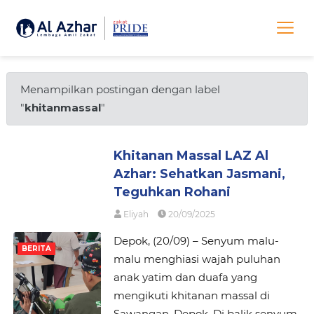
Menampilkan postingan dengan label
"
khitanmassal
"
Khitanan Massal LAZ Al
Azhar: Sehatkan Jasmani,
Teguhkan Rohani
Eliyah
20/09/2025
Depok, (20/09) – Senyum malu-
BERITA
malu menghiasi wajah puluhan
anak yatim dan duafa yang
mengikuti khitanan massal di
Sawangan, Depok. Di balik senyum