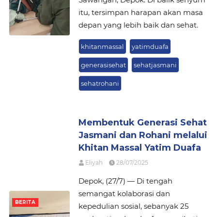
itu, tersimpan harapan akan masa
depan yang lebih baik dan sehat.
khitanmassal
yatimduafa
generasisehat
sehatjasmani
sehatrohani
Membentuk Generasi Sehat
Jasmani dan Rohani melalui
Khitan Massal Yatim Duafa
Eliyah
28/07/2025
Depok, (27/7) — Di tengah
semangat kolaborasi dan
BERITA
kepedulian sosial, sebanyak 25