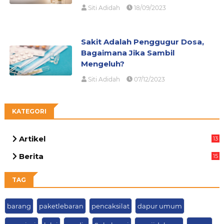
Siti Adidah
18/09/2023
Sakit Adalah Penggugur Dosa,
Bagaimana Jika Sambil
Mengeluh?
Siti Adidah
07/12/2023
KATEGORI
Artikel
13
03
Berita
15
63
TAG
barang
paketlebaran
pencaksilat
dapur umum