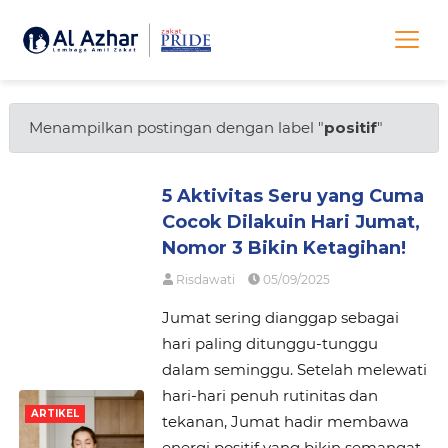
Menampilkan postingan dengan label "
positif
"
5 Aktivitas Seru yang Cuma
Cocok Dilakuin Hari Jumat,
Nomor 3 Bikin Ketagihan!
Risdawati
05/09/2025
Jumat sering dianggap sebagai
hari paling ditunggu-tunggu
dalam seminggu. Setelah melewati
hari-hari penuh rutinitas dan
ARTIKEL
tekanan, Jumat hadir membawa
energi positif yang bikin semangat