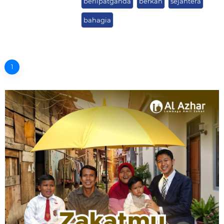
berlipatganda
berkah
sejahtera
bahagia
1