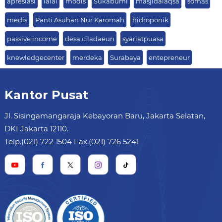
apresiasi
lalai
modis
Sukabumi
masjidalaqsa
somas
medis
Panti Asuhan Nur Karomah
hidroponik
passive income
desa ciladaeun
syariatpuasa
knewledgecenter
merdeka
Surabaya
entepreneur
Kantor Pusat
Jl. Sisingamangaraja Kebayoran Baru, Jakarta Selatan,
DKI Jakarta 12110.
Telp.(021) 722 1504 Fax.(021) 726 5241