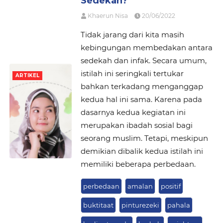
Sedekah?
Khaerun Nisa
20/06/2022
Tidak jarang dari kita masih
kebingungan membedakan antara
sedekah dan infak. Secara umum,
istilah ini seringkali tertukar
ARTIKEL
bahkan terkadang menganggap
kedua hal ini sama. Karena pada
dasarnya kedua kegiatan ini
merupakan ibadah sosial bagi
seorang muslim. Tetapi, meskipun
demikian dibalik kedua istilah ini
memiliki beberapa perbedaan.
perbedaan
amalan
positif
buktitaat
pinturezeki
pahala