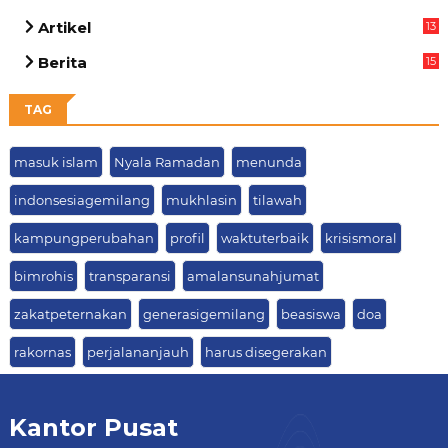
Artikel
13
05
Berita
15
63
TAG
masuk islam
Nyala Ramadan
menunda
indonsesiagemilang
mukhlasin
tilawah
kampungperubahan
profil
waktuterbaik
krisismoral
bimrohis
transparansi
amalansunahjumat
zakatpeternakan
generasigemilang
beasiswa
doa
rakornas
perjalananjauh
harus disegerakan
Kantor Pusat