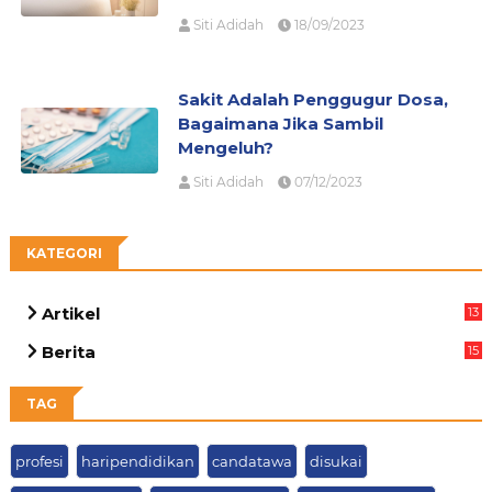
Siti Adidah
18/09/2023
Sakit Adalah Penggugur Dosa,
Bagaimana Jika Sambil
Mengeluh?
Siti Adidah
07/12/2023
KATEGORI
Artikel
13
03
Berita
15
63
TAG
profesi
haripendidikan
candatawa
disukai