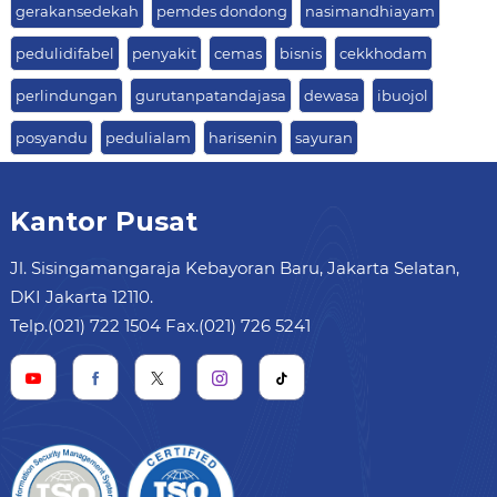
gerakansedekah
pemdes dondong
nasimandhiayam
pedulidifabel
penyakit
cemas
bisnis
cekkhodam
perlindungan
gurutanpatandajasa
dewasa
ibuojol
posyandu
pedulialam
harisenin
sayuran
Kantor Pusat
Jl. Sisingamangaraja Kebayoran Baru, Jakarta Selatan,
DKI Jakarta 12110.
Telp.(021) 722 1504 Fax.(021) 726 5241