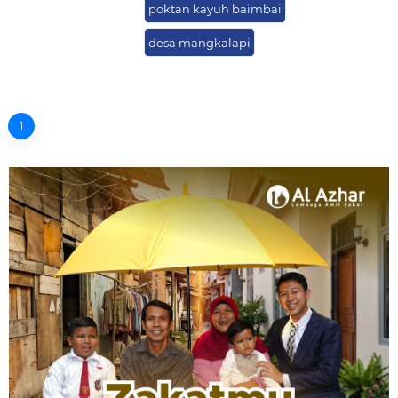
poktan kayuh baimbai
desa mangkalapi
1