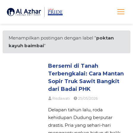
Menampilkan postingan dengan label "
poktan
kayuh baimbai
"
Bersemi di Tanah
Terbengkalai: Cara Mantan
Sopir Truk Sawit Bangkit
dari Badai PHK
Risdawati
25/05/2026
Delapan tahun lalu, roda
kehidupan Dudung berputar
drastis. Pria yang sehari-hari
menggantungkan hidup di balik