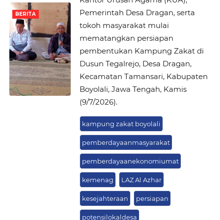
Pemerintah Desa Dragan, serta
BERITA
tokoh masyarakat mulai
mematangkan persiapan
pembentukan Kampung Zakat di
Dusun Tegalrejo, Desa Dragan,
Kecamatan Tamansari, Kabupaten
Boyolali, Jawa Tengah, Kamis
(9/7/2026).
kampung zakat boyolali
pemberdayaanmasyarakat
pemberdayaanekonomiumat
kemenag
LAZ Al Azhar
kesejahteraan
persiapan
potensilokaldesa