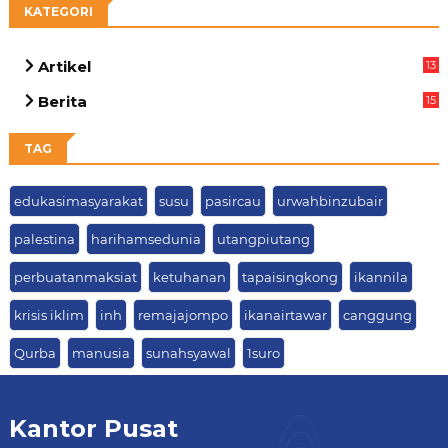
KATEGORI
Artikel
13
01
Berita
15
63
TAG
edukasimasyarakat
susu
pasircau
urwahbinzubair
palestina
harihamsedunia
utangpiutang
perbuatanmaksiat
ketuhanan
tapaisingkong
ikannila
krisis iklim
inh
remajajompo
ikanairtawar
canggung
Qurba
manusia
sunahsyawal
1suro
Kantor Pusat