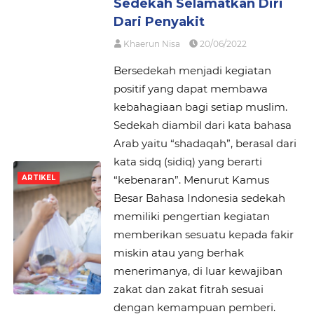
Sedekah Selamatkan Diri
Dari Penyakit
Khaerun Nisa
20/06/2022
Bersedekah menjadi kegiatan
positif yang dapat membawa
kebahagiaan bagi setiap muslim.
Sedekah diambil dari kata bahasa
Arab yaitu “shadaqah”, berasal dari
kata sidq (sidiq) yang berarti
“kebenaran”. Menurut Kamus
ARTIKEL
Besar Bahasa Indonesia sedekah
memiliki pengertian kegiatan
memberikan sesuatu kepada fakir
miskin atau yang berhak
menerimanya, di luar kewajiban
zakat dan zakat fitrah sesuai
dengan kemampuan pemberi.