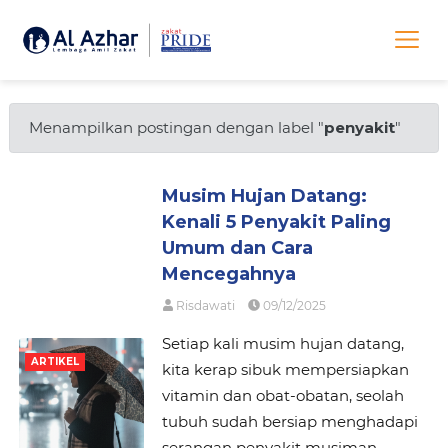
Menampilkan postingan dengan label "
penyakit
"
Musim Hujan Datang:
Kenali 5 Penyakit Paling
Umum dan Cara
Mencegahnya
Risdawati
09/12/2025
Setiap kali musim hujan datang,
ARTIKEL
kita kerap sibuk mempersiapkan
vitamin dan obat-obatan, seolah
tubuh sudah bersiap menghadapi
serangan penyakit musiman.