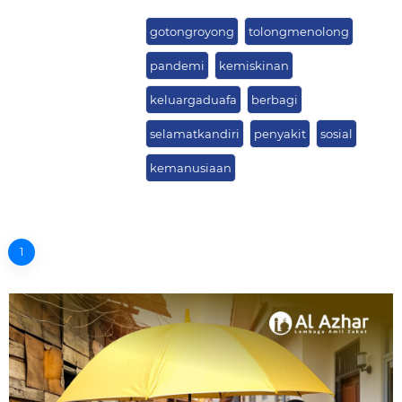
gotongroyong
tolongmenolong
pandemi
kemiskinan
keluargaduafa
berbagi
selamatkandiri
penyakit
sosial
kemanusiaan
1