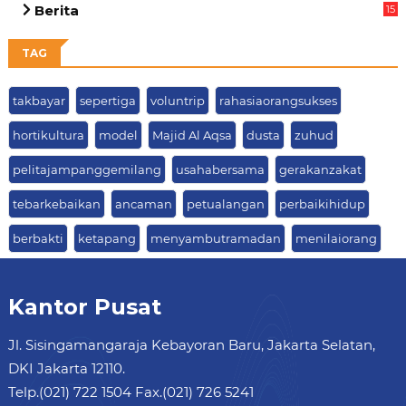
Berita
15
63
TAG
takbayar
sepertiga
voluntrip
rahasiaorangsukses
hortikultura
model
Majid Al Aqsa
dusta
zuhud
pelitajampanggemilang
usahabersama
gerakanzakat
tebarkebaikan
ancaman
petualangan
perbaikihidup
berbakti
ketapang
menyambutramadan
menilaiorang
Kantor Pusat
Jl. Sisingamangaraja Kebayoran Baru, Jakarta Selatan,
DKI Jakarta 12110.
Telp.(021) 722 1504 Fax.(021) 726 5241