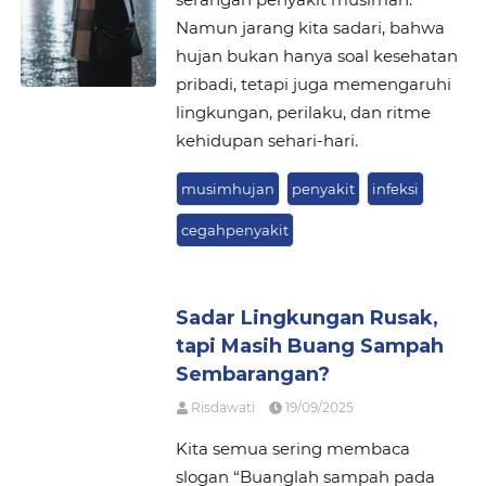
Namun jarang kita sadari, bahwa
hujan bukan hanya soal kesehatan
pribadi, tetapi juga memengaruhi
lingkungan, perilaku, dan ritme
kehidupan sehari-hari.
musimhujan
penyakit
infeksi
cegahpenyakit
Sadar Lingkungan Rusak,
tapi Masih Buang Sampah
Sembarangan?
Risdawati
19/09/2025
Kita semua sering membaca
slogan “Buanglah sampah pada