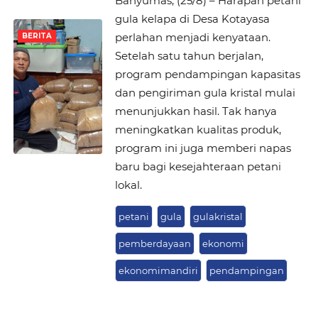
Banyumas, (25/8) – Harapan petani
gula kelapa di Desa Kotayasa
perlahan menjadi kenyataan.
BERITA
Setelah satu tahun berjalan,
program pendampingan kapasitas
dan pengiriman gula kristal mulai
menunjukkan hasil. Tak hanya
meningkatkan kualitas produk,
program ini juga memberi napas
baru bagi kesejahteraan petani
lokal.
petani
gula
gulakristal
pemberdayaan
ekonomi
ekonomimandiri
pendampingan