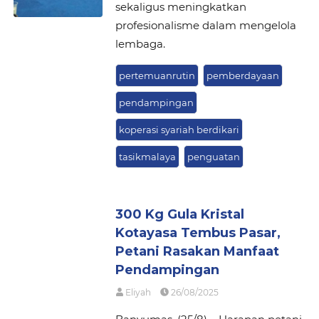
sekaligus meningkatkan
profesionalisme dalam mengelola
lembaga.
pertemuanrutin
pemberdayaan
pendampingan
koperasi syariah berdikari
tasikmalaya
penguatan
300 Kg Gula Kristal
Kotayasa Tembus Pasar,
Petani Rasakan Manfaat
Pendampingan
Eliyah
26/08/2025