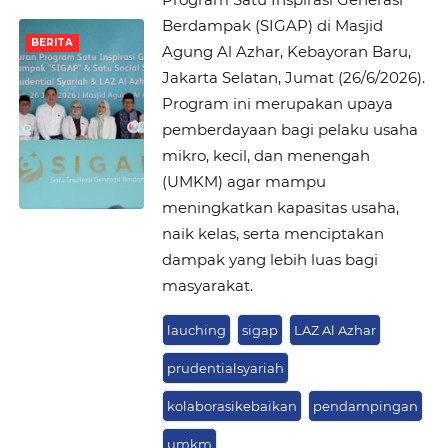
Berdampak (SIGAP) di Masjid
BERITA
Agung Al Azhar, Kebayoran Baru,
Jakarta Selatan, Jumat (26/6/2026).
Program ini merupakan upaya
pemberdayaan bagi pelaku usaha
mikro, kecil, dan menengah
(UMKM) agar mampu
meningkatkan kapasitas usaha,
naik kelas, serta menciptakan
dampak yang lebih luas bagi
masyarakat.
lauching
sigap
LAZ Al Azhar
prudentialsyariah
kolaborasikebaikan
pendampingan
umkm