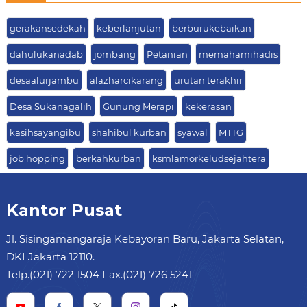
gerakansedekah
keberlanjutan
berburukebaikan
dahulukanadab
jombang
Petanian
memahamihadis
desaalurjambu
alazharcikarang
urutan terakhir
Desa Sukanagalih
Gunung Merapi
kekerasan
kasihsayangibu
shahibul kurban
syawal
MTTG
job hopping
berkahkurban
ksmlamorkeludsejahtera
Kantor Pusat
Jl. Sisingamangaraja Kebayoran Baru, Jakarta Selatan,
DKI Jakarta 12110.
Telp.(021) 722 1504 Fax.(021) 726 5241