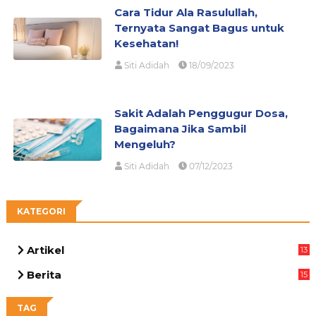
Cara Tidur Ala Rasulullah,
Ternyata Sangat Bagus untuk
Kesehatan!
Siti Adidah
18/09/2023
Sakit Adalah Penggugur Dosa,
Bagaimana Jika Sambil
Mengeluh?
Siti Adidah
07/12/2023
KATEGORI
Artikel
13
03
Berita
15
63
TAG