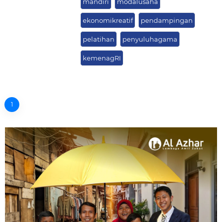
mandiri
modalusaha
ekonomikreatif
pendampingan
pelatihan
penyuluhagama
kemenagRI
1