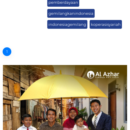
pemberdayaan
gemilangkanindonesia
indonesiagemilang
koperasisyariah
1