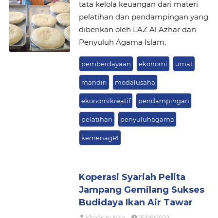
tata kelola keuangan dari materi
pelatihan dan pendampingan yang
diberikan oleh LAZ Al Azhar dan
Penyuluh Agama Islam.
pemberdayaan
ekonomi
umat
mandiri
modalusaha
ekonomikreatif
pendampingan
pelatihan
penyuluhagama
kemenagRI
Koperasi Syariah Pelita
Jampang Gemilang Sukses
Budidaya Ikan Air Tawar
Khaerun Nisa
15/06/2022