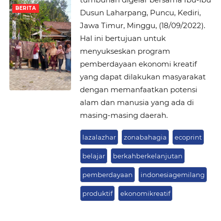
BERITA
Dusun Laharpang, Puncu, Kediri,
Jawa Timur, Minggu, (18/09/2022).
Hal ini bertujuan untuk
menyukseskan program
pemberdayaan ekonomi kreatif
yang dapat dilakukan masyarakat
dengan memanfaatkan potensi
alam dan manusia yang ada di
masing-masing daerah.
lazalazhar
zonabahagia
ecoprint
belajar
berkahberkelanjutan
pemberdayaan
indonesiagemilang
produktif
ekonomikreatif