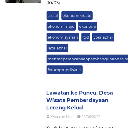
(10/03).
sosial
ekonomikreatif
ekonomimaju
ekonomi
ekonomisyariah
fgd
ypialazhar
lazalazhar
menteriperencanaanpembangunannasio
forumgrupdiskusi
Lawatan ke Puncu, Desa
Wisata Pemberdayaan
Lereng Kelud
Khaerun Nisa
22/06/2022
Sejak bencana letusan Gunung