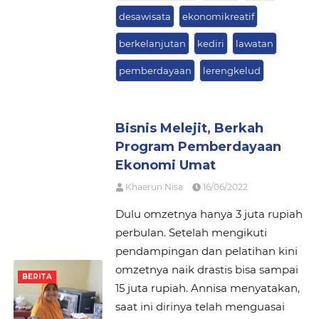
desawisata
ekonomikreatif
berkelanjutan
kediri
lawatan
pemberdayaan
lerengkelud
Bisnis Melejit, Berkah
Program Pemberdayaan
Ekonomi Umat
Khaerun Nisa
16/06/2022
Dulu omzetnya hanya 3 juta rupiah
perbulan. Setelah mengikuti
pendampingan dan pelatihan kini
omzetnya naik drastis bisa sampai
BERITA
15 juta rupiah. Annisa menyatakan,
saat ini dirinya telah menguasai