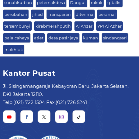
sunahkurban
peternakdesa
Dangut
rokok
q-talks
perubahan
jihad
Transparan
diterima
beramal
tersembunyi
kirabmerahputih
Al Ahzar
YPI Al Azhar
balaicahaya
atlet
desa pasir jaya
kuman
sindangsari
makhluk
Kantor Pusat
Jl. Sisingamangaraja Kebayoran Baru, Jakarta Selatan,
DKI Jakarta 12110.
Telp.(021) 722 1504 Fax.(021) 726 5241