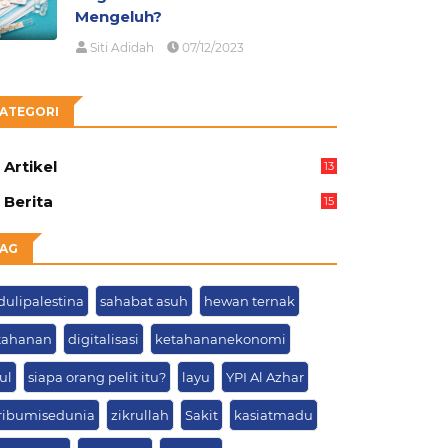
Mengeluh?
Siti Adidah
07/12/2023
ATEGORI
Artikel
13
05
Berita
15
63
AG
dulipalestina
sahabat asuh
hewan ternak
tahanan
digitalisasi
ketahananekonomi
ul
siapa orang pelit itu?
layu
YPI Al Azhar
ribumisedunia
zikrullah
Sakit
kasiatmadu