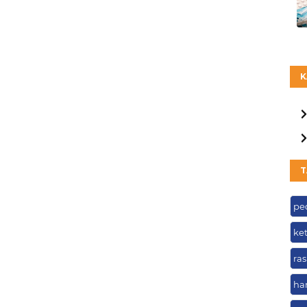
K
T
pe
ke
ras
ha