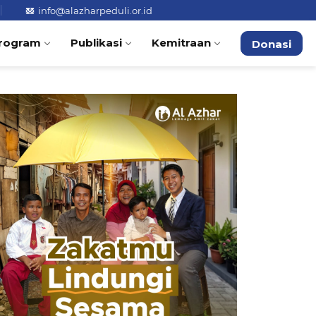
info@alazharpeduli.or.id
rogram
Publikasi
Kemitraan
Donasi