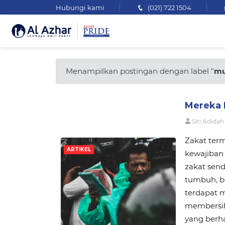
Hubungi kami
(021) 722 1504
Menampilkan postingan dengan label "
mu
Mereka 
Siti Adidah
Zakat ter
ARTIKEL
kewajiban 
zakat sendi
tumbuh, b
terdapat 
membersihk
yang berh