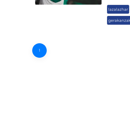
lazalazhar
gerakanza
1