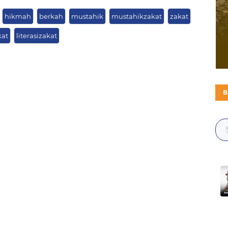
hikmah
berkah
mustahik
mustahikzakat
zakat
kat
literasizakat
B