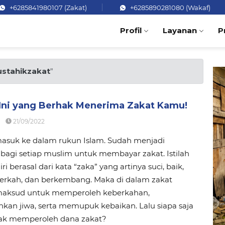
+6285841980107 (Zakat)
+6285890281080 (Wakaf)
Profil
Layanan
P
stahikzakat
"
Ini yang Berhak Menerima Zakat Kamu!
21/09/2022
masuk ke dalam rukun Islam. Sudah menjadi
bagi setiap muslim untuk membayar zakat. Istilah
ri berasal dari kata “zaka” yang artinya suci, baik,
erkah, dan berkembang. Maka di dalam zakat
maksud untuk memperoleh keberkahan,
an jiwa, serta memupuk kebaikan. Lalu siapa saja
ak memperoleh dana zakat?