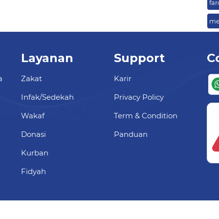
far
me
Layanan
Support
C
a
Zakat
Karir
Infak/Sedekah
Privacy Policy
Wakaf
Term & Condition
Donasi
Panduan
Kurban
Fidyah