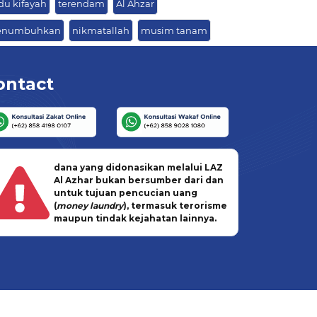
du kifayah
terendam
Al Ahzar
numbuhkan
nikmatallah
musim tanam
ontact
dana yang didonasikan melalui LAZ
Al Azhar bukan bersumber dari dan
untuk tujuan pencucian uang
(
money laundry
), termasuk terorisme
maupun tindak kejahatan lainnya.