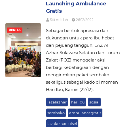
Launching Ambulance
Gratis
Siti Adidah
26/12/2022
Sebagai bentuk apresiasi dan
BERITA
dukungan untuk para ibu hebat
dan pejuang tangguh, LAZ Al
Azhar Sulawesi Selatan dan Forum
Zakat (FOZ) menggelar aksi
berbagi kebahagiaan dengan
mengirimkan paket sembako
sekaligus sebagai kado di momen
Hari Ibu, Kamis (22/12).
lazalazhar
hariibu
sosial
sembako
ambulancegratis
lazalazharsulsel