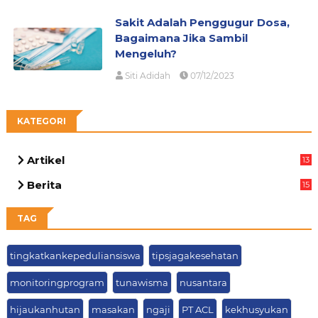
Sakit Adalah Penggugur Dosa,
Bagaimana Jika Sambil
Mengeluh?
Siti Adidah
07/12/2023
KATEGORI
Artikel
13
02
Berita
15
63
TAG
tingkatkankepeduliansiswa
tipsjagakesehatan
monitoringprogram
tunawisma
nusantara
hijaukanhutan
masakan
ngaji
PT ACL
kekhusyukan