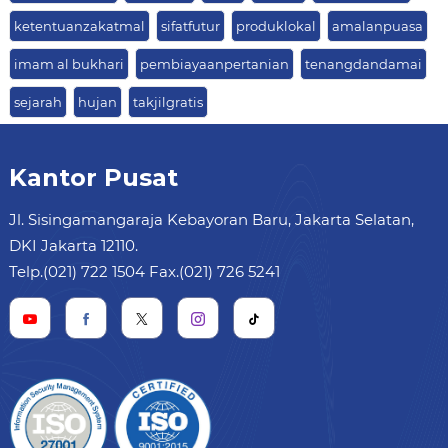
ketentuanzakatmal
sifatfutur
produklokal
amalanpuasa
imam al bukhari
pembiayaanpertanian
tenangdandamai
sejarah
hujan
takjilgratis
Kantor Pusat
Jl. Sisingamangaraja Kebayoran Baru, Jakarta Selatan,
DKI Jakarta 12110.
Telp.(021) 722 1504 Fax.(021) 726 5241