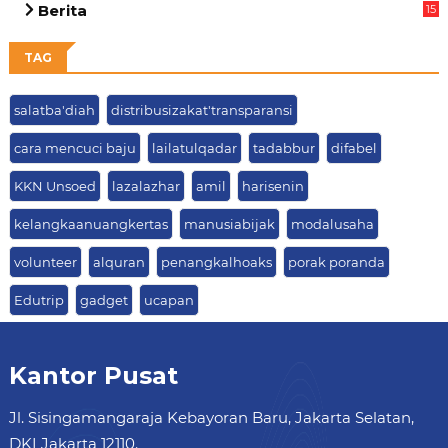
Berita
15
63
TAG
salatba'diah
distribusizakat'transparansi
cara mencuci baju
lailatulqadar
tadabbur
difabel
KKN Unsoed
lazalazhar
amil
harisenin
kelangkaanuangkertas
manusiabijak
modalusaha
volunteer
alquran
penangkalhoaks
porak poranda
Edutrip
gadget
ucapan
Kantor Pusat
Jl. Sisingamangaraja Kebayoran Baru, Jakarta Selatan,
DKI Jakarta 12110.