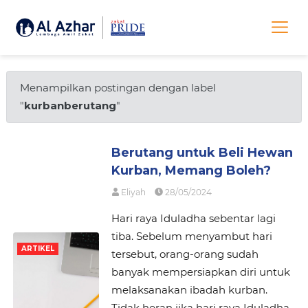
Menampilkan postingan dengan label
"
kurbanberutang
"
Berutang untuk Beli Hewan
Kurban, Memang Boleh?
Eliyah
28/05/2024
Hari raya Iduladha sebentar lagi
tiba. Sebelum menyambut hari
ARTIKEL
tersebut, orang-orang sudah
banyak mempersiapkan diri untuk
melaksanakan ibadah kurban.
Tidak heran jika hari raya Iduladha