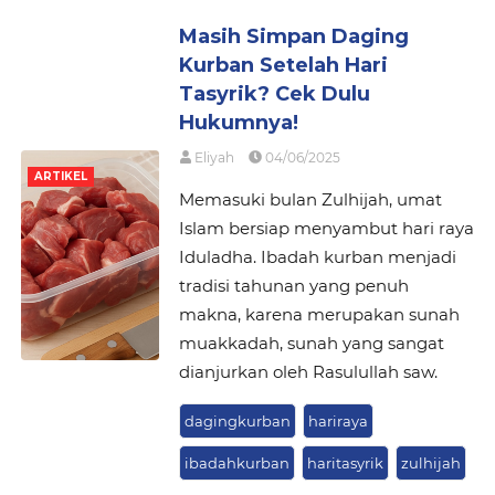
Masih Simpan Daging
Kurban Setelah Hari
Tasyrik? Cek Dulu
Hukumnya!
Eliyah
04/06/2025
ARTIKEL
Memasuki bulan Zulhijah, umat
Islam bersiap menyambut hari raya
Iduladha. Ibadah kurban menjadi
tradisi tahunan yang penuh
makna, karena merupakan sunah
muakkadah, sunah yang sangat
dianjurkan oleh Rasulullah saw.
dagingkurban
hariraya
ibadahkurban
haritasyrik
zulhijah