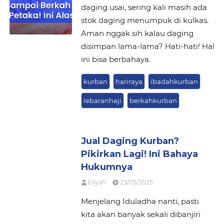
daging usai, sering kali masih ada
stok daging menumpuk di kulkas.
Aman nggak sih kalau daging
disimpan lama-lama? Hati-hati! Hal
ini bisa berbahaya.
kurban
hariraya
ibadahkurban
lebaranhaji
berkahkurban
Jual Daging Kurban?
Pikirkan Lagi! Ini Bahaya
Hukumnya
Eliyah
23/05/2025
Menjelang Iduladha nanti, pasti
kita akan banyak sekali dibanjiri