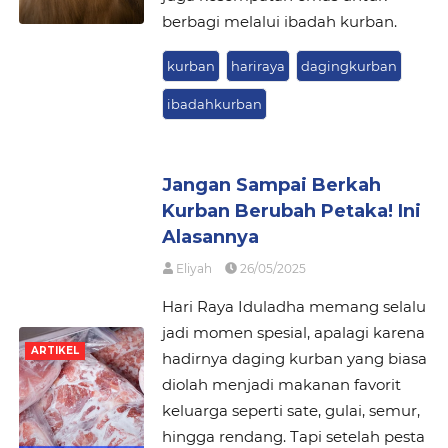
berbagi melalui ibadah kurban.
kurban
hariraya
dagingkurban
ibadahkurban
Jangan Sampai Berkah
Kurban Berubah Petaka! Ini
Alasannya
Eliyah
26/05/2025
Hari Raya Iduladha memang selalu
jadi momen spesial, apalagi karena
ARTIKEL
hadirnya daging kurban yang biasa
diolah menjadi makanan favorit
keluarga seperti sate, gulai, semur,
hingga rendang. Tapi setelah pesta