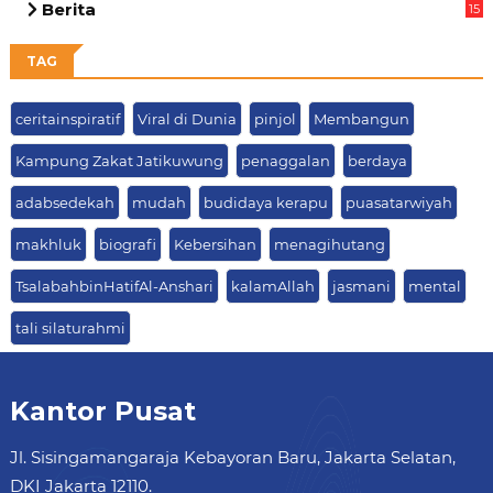
Berita
15
63
TAG
ceritainspiratif
Viral di Dunia
pinjol
Membangun
Kampung Zakat Jatikuwung
penaggalan
berdaya
adabsedekah
mudah
budidaya kerapu
puasatarwiyah
makhluk
biografi
Kebersihan
menagihutang
TsalabahbinHatifAl-Anshari
kalamAllah
jasmani
mental
tali silaturahmi
Kantor Pusat
Jl. Sisingamangaraja Kebayoran Baru, Jakarta Selatan,
DKI Jakarta 12110.