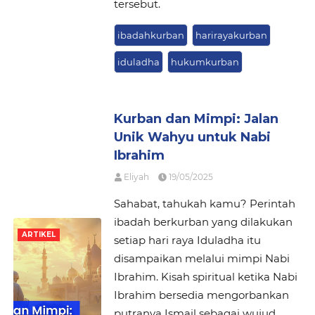
tersebut.
ibadahkurban
harirayakurban
iduladha
hukumkurban
Kurban dan Mimpi: Jalan
Unik Wahyu untuk Nabi
Ibrahim
Eliyah
19/05/2025
Sahabat, tahukah kamu? Perintah
ibadah berkurban yang dilakukan
ARTIKEL
setiap hari raya Iduladha itu
disampaikan melalui mimpi Nabi
Ibrahim. Kisah spiritual ketika Nabi
Ibrahim bersedia mengorbankan
putranya Ismail sebagai wujud