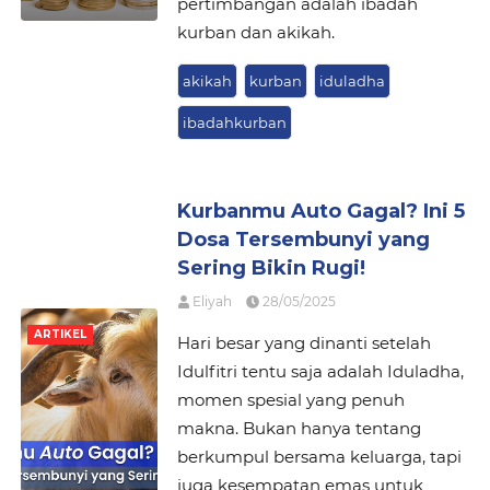
pertimbangan adalah ibadah
kurban dan akikah.
akikah
kurban
iduladha
ibadahkurban
Kurbanmu Auto Gagal? Ini 5
Dosa Tersembunyi yang
Sering Bikin Rugi!
Eliyah
28/05/2025
ARTIKEL
Hari besar yang dinanti setelah
Idulfitri tentu saja adalah Iduladha,
momen spesial yang penuh
makna. Bukan hanya tentang
berkumpul bersama keluarga, tapi
juga kesempatan emas untuk