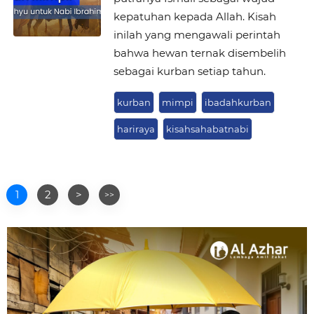
kepatuhan kepada Allah. Kisah
inilah yang mengawali perintah
bahwa hewan ternak disembelih
sebagai kurban setiap tahun.
kurban
mimpi
ibadahkurban
hariraya
kisahsahabatnabi
1
2
>
>>