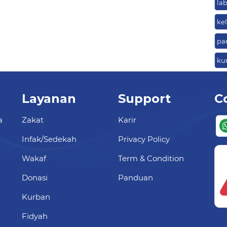
la
ke
pa
ku
Layanan
Support
C
a
Zakat
Karir
Infak/Sedekah
Privacy Policy
Wakaf
Term & Condition
Donasi
Panduan
Kurban
Fidyah