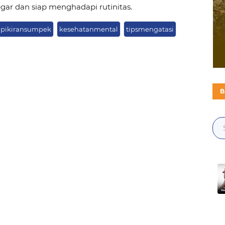
gar dan siap menghadapi rutinitas.
pikiransumpek
kesehatanmental
tipsmengatasi
B