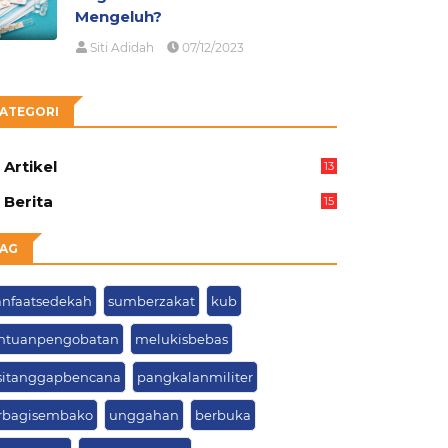
Mengeluh?
Siti Adidah
07/12/2023
ATEGORI
Artikel
13
05
Berita
15
63
AG
nfaatsedekah
sumberzakat
kub
ntuanpengobatan
melukisbebas
sitanggapbencana
pangkalanmiliter
rbagisembako
unggahan
berbuka