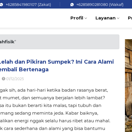
+6285841980107 (Zakat)
+6285890281080 (Wakaf)
Profil
Layanan
P
ahfisik
"
elah dan Pikiran Sumpek? Ini Cara Alami
embali Bertenaga
01/12/2025
ak sih, ada hari-hari ketika badan rasanya berat,
ut mumet, dan semuanya berjalan lebih lambat?
a itu bukan berarti kita malas, tapi tubuh dan
emang sedang meminta jeda. Kabar baiknya,
kan energi nggak selalu harus ribet atau mahal.
k cara sederhana dan alami yang bisa bantumu