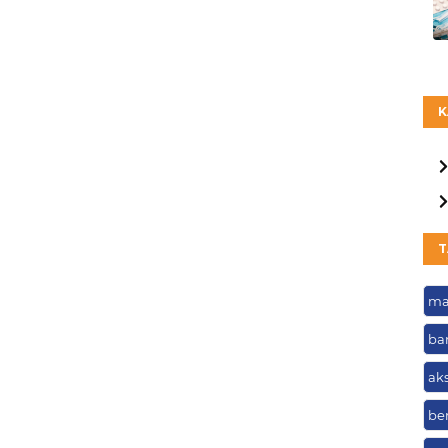
K
T
ma
ba
ak
be