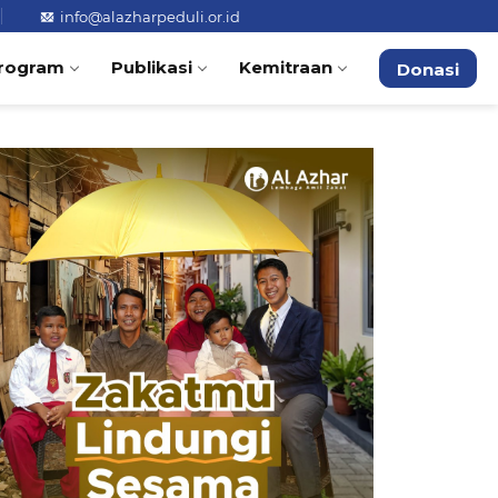
info@alazharpeduli.or.id
rogram
Publikasi
Kemitraan
Donasi