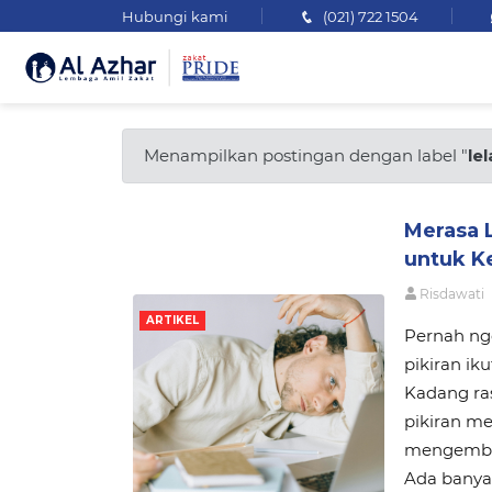
Hubungi kami
(021) 722 1504
Menampilkan postingan dengan label "
lel
Merasa L
untuk K
Risdawati
ARTIKEL
Pernah ngg
pikiran ik
Kadang ras
pikiran m
mengembali
Ada banya