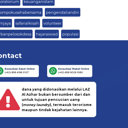
boratorium
keuanganislam
lompokusahabersama
pengendaliandiri
mjaya
safarialkisah
volunteer
rbanpelosokdesa
hajaraswad
populasi
ontact
dana yang didonasikan melalui LAZ
Al Azhar bukan bersumber dari dan
untuk tujuan pencucian uang
(
money laundry
), termasuk terorisme
maupun tindak kejahatan lainnya.