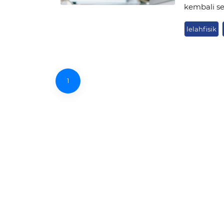
kembali se
lelahfisik
1