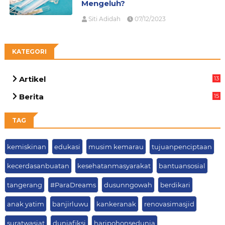
Mengeluh?
Siti Adidah
07/12/2023
KATEGORI
Artikel
13
03
Berita
15
63
TAG
kemiskinan
edukasi
musim kemarau
tujuanpenciptaan
kecerdasanbuatan
kesehatanmasyarakat
bantuansosial
tangerang
#ParaDreams
dusunngowah
berdikari
anak yatim
banjirluwu
kankeranak
renovasimasjid
suratwasiat
duniafiksi
haripohonsedunia