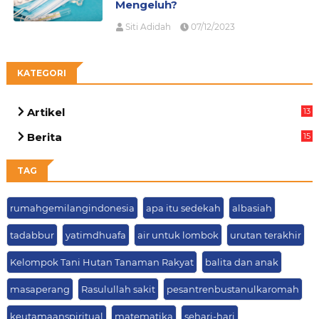
Mengeluh?
Siti Adidah
07/12/2023
KATEGORI
Artikel
13
05
Berita
15
63
TAG
rumahgemilangindonesia
apa itu sedekah
albasiah
tadabbur
yatimdhuafa
air untuk lombok
urutan terakhir
Kelompok Tani Hutan Tanaman Rakyat
balita dan anak
masaperang
Rasulullah sakit
pesantrenbustanulkaromah
keutamaanspiritual
matematika
sehari-hari