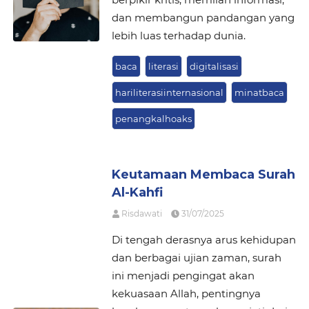
dan membangun pandangan yang
lebih luas terhadap dunia.
baca
literasi
digitalisasi
hariliterasiinternasional
minatbaca
penangkalhoaks
Keutamaan Membaca Surah
Al-Kahfi
Risdawati
31/07/2025
Di tengah derasnya arus kehidupan
dan berbagai ujian zaman, surah
ini menjadi pengingat akan
kekuasaan Allah, pentingnya