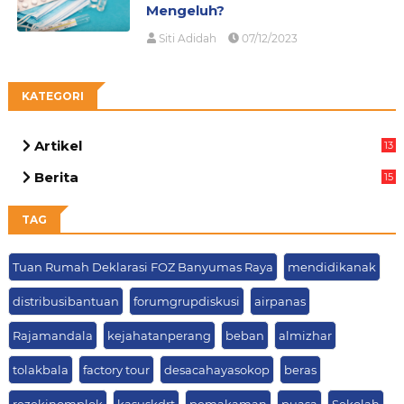
Mengeluh?
Siti Adidah
07/12/2023
KATEGORI
Artikel
13
07
Berita
15
69
TAG
Tuan Rumah Deklarasi FOZ Banyumas Raya
mendidikanak
distribusibantuan
forumgrupdiskusi
airpanas
Rajamandala
kejahatanperang
beban
almizhar
tolakbala
factory tour
desacahayasokop
beras